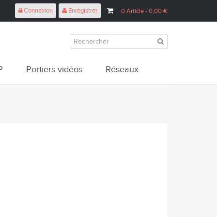
Connexion
Enregistrer
0
Article
- 0,00 €
P
Portiers vidéos
Réseaux