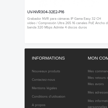
UV-NVR304-32E2-P16
Grabador NVR para cámaras IP Gama Easy 32 CH
vídeo / Compresión Ultra 265 16 canales PoE Ancho 
banda 320 Mbps Admite 4 discos duros
INFORMATIONS
MON CO
Nouveaux produits
Mes comman
Mes retours 
Contactez-nous
Mes avoirs
Mentions légales
Mes adresse
Conditions d'utilisation
Mes informat
A propos
personnelles