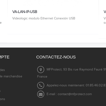
VA-LAN-IP-USB
V
Videologic modulo Ethernet Conexión USB
V
de
s
MPTE
CONTACTEZ-NOUS
MFProtect, 93 Bis rue Raymond Fauré 91
des
de marchandise
France
Appelez-nous maintenant:
01.85.46.02.8
s
E-mail :
contact@mfprotect.com
ions