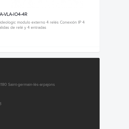
A-VLA-IO4-4R
ideologic modulo externo 4 relés Conexión IP 4
alidas de relé y 4 entradas
180 Saint-germain-lès-arpajons
3