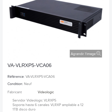
Agrandir l'image
VA-VLRXP5-VCA06
Référence:
VA-VLRXP5-VCA06
Condition:
Neuf
Fabricant
Videologic
Servidor Videologic VLRXP5
Soporta hasta 6 canales VLRXP ampliable a 12
1TB disco duro