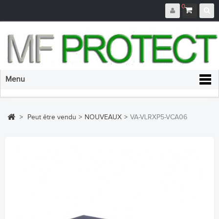
0
Menu
>
Peut être vendu
>
NOUVEAUX
>
VA-VLRXP5-VCA06