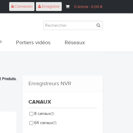
Connexion
Enregistrer
0
Article
- 0,00 €
P
Portiers vidéos
Réseaux
2 Produits.
Enregistreurs NVR
CANAUX
8 canaux
(1)
64 canaux
(1)