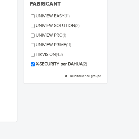
FABRICANT
UNIVIEW EASY
(11)
UNIVIEW SOLUTION
(2)
UNIVIEW PRO
(1)
UNIVIEW PRIME
(11)
HIKVISION
(43)
X-SECURITY par DAHUA
(2)
Réinitialiser ce groupe