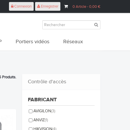
Connexion
Enregistrer
0
Article
- 0,00 €
P
Portiers vidéos
Réseaux
5 Produits.
Contrôle d'accès
FABRICANT
AVIGILON
(3)
ANVIZ
(1)
HIKVISION
(4)