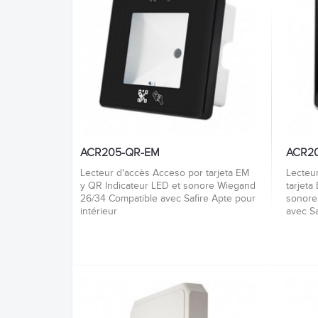
ACR205-QR-EM
ACR2
Lecteur d'accès Acceso por tarjeta EM
Lecteu
y QR Indicateur LED et sonore Wiegand
tarjeta
26/34 Compatible avec Safire Apte pour
sonore
intérieur
avec Sa