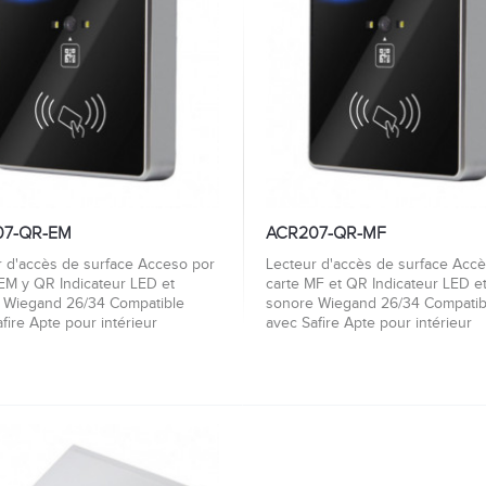
07-QR-EM
ACR207-QR-MF
r d'accès de surface Acceso por
Lecteur d'accès de surface Accè
 EM y QR Indicateur LED et
carte MF et QR Indicateur LED e
 Wiegand 26/34 Compatible
sonore Wiegand 26/34 Compatib
fire Apte pour intérieur
avec Safire Apte pour intérieur