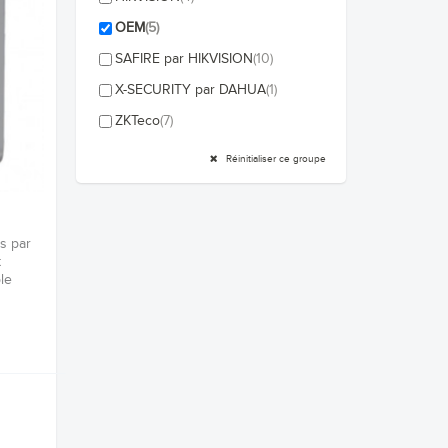
OEM
(5)
SAFIRE par HIKVISION
(10)
X-SECURITY par DAHUA
(1)
ZKTeco
(7)
Réinitialiser ce groupe
s par
t
le