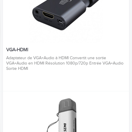
VGA-HDMI
Adaptateur de VGA+Audio à HDMI Convertit une sortie
VGA+Audio en HDMI Résolution 1080p/720p Entrée VGA+Audio
Sortie HDMI