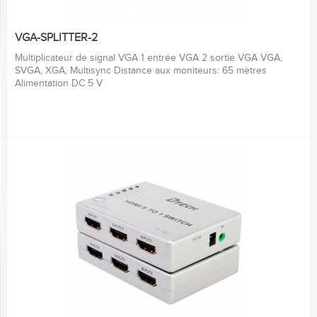
VGA-SPLITTER-2
Multiplicateur de signal VGA 1 entrée VGA 2 sortie VGA VGA,
SVGA, XGA, Multisync Distance aux moniteurs: 65 mètres
Alimentation DC 5 V