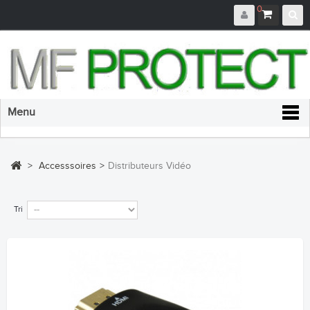
0
Menu
>
Accesssoires
>
Distributeurs Vidéo
Tri