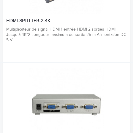
HDMI-SPLITTER-2-4K
Multiplicateur de signal HDMI 1 entrée HDMI 2 sorties HDMI
Jusqu'à 4K*2 Longueur maximum de sortie 25 m Alimentation DC
5 V