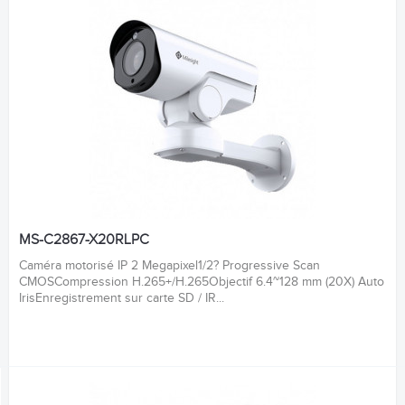
MS-C2867-X20RLPC
Caméra motorisé IP 2 Megapixel1/2? Progressive Scan
CMOSCompression H.265+/H.265Objectif 6.4~128 mm (20X) Auto
IrisEnregistrement sur carte SD / IR...