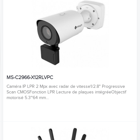
MS-C2966-X12RLVPC
Caméra IP LPR 2 Mpx avec radar de vitesse1/2.8" Progressive
Scan CMOSFonction LPR Lecture de plaques intégréeObjectif
motorisé 5.3~64 mm...