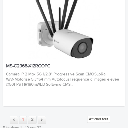
MS-C2966-X12RGOPC
Caméra IP 2 Mpx 5G 1/2.8" Progressive Scan CMOSLoRa
WANMotorisé 5.3~64 mm AutofocusFréquence d'images élevée
@50FPS | IR180mWEB Software CMS...
Afficher tout
1
2