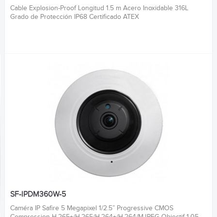
Cable Explosion-Proof Longitud 1.5 m Acero Inoxidable 316L
Grado de Protección IP68 Certificado ATEX
SF-IPDM360W-5
Caméra IP Safire 5 Megapixel 1/2.5” Progressive CMOS
Compression H.265+/H.265/H.264+/H.264/MJPEG Objectif 1.05