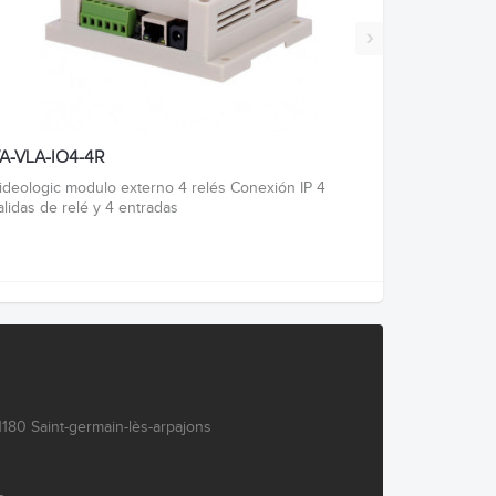
›
A-VLA-IO4-4R
ideologic modulo externo 4 relés Conexión IP 4
alidas de relé y 4 entradas
180 Saint-germain-lès-arpajons