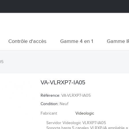
Contrôle d'accès
Gamme 4 en 1
Gamme I
05
VA-VLRXP7-IA05
Référence:
VA-VLRXP7-IA05
Condition:
Neuf
Fabricant
Videologic
Servidor Videologic VLRXP7-IA05
Soporta hasta 5 canales VLRXP-IA ampliable a 