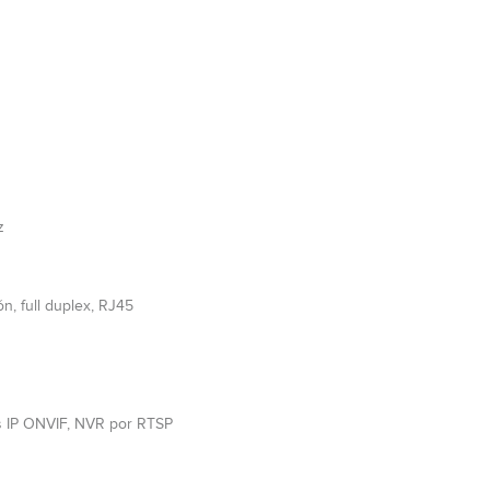
z
ón, full duplex, RJ45
s IP ONVIF, NVR por RTSP