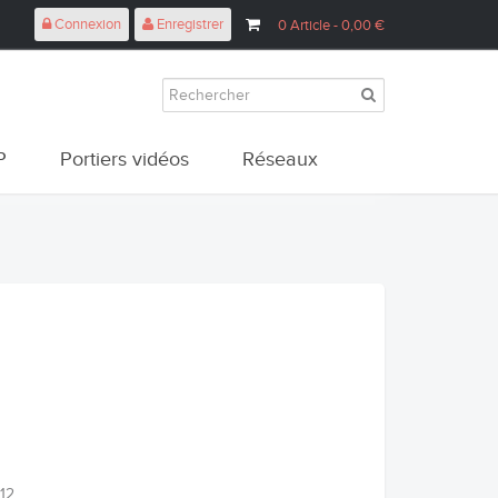
Connexion
Enregistrer
0
Article
- 0,00 €
P
Portiers vidéos
Réseaux
12