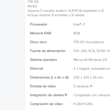
1TB HD
WinES
Soporta 5 canales análisis VLRXP-IA ampliable a 12
Incluye módulo 8 entradas y 8 salidas
Procesador
Intel® i7
Memoria RAM
8GB
Disco duro
1TB HD Surveillance
Fuente de alimentación
100–240 VCA, 50/60 H
Sistema operativo
Microsoft Windows ES
Ethernet
2 x Gigabit, autodetecci
Dimensiones (L x An x Al)
250 x 425 x 65 mm.
Entrada de vídeo
5 cámaras IP
Integración de cámara IP
Compatible con cámara
Compresión de vídeo
H.264/H.265