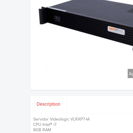
Ag
Description
Servidor Videologic VLRXP7-IA
CPU Intel® i7
8GB RAM