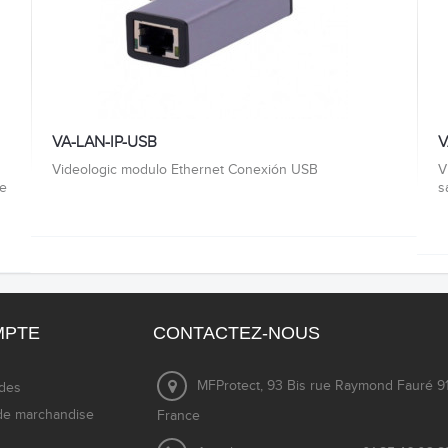
VA-LAN-IP-USB
V
Videologic modulo Ethernet Conexión USB
V
de
s
MPTE
CONTACTEZ-NOUS
MFProtect, 93 Bis rue Raymond Fauré 91
des
de marchandise
France