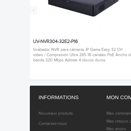
‹
UV-NVR304-32E2-P16
Grabador NVR para cámaras IP Gama Easy 32 CH
vídeo / Compresión Ultra 265 16 canales PoE Ancho 
banda 320 Mbps Admite 4 discos duros
INFORMATIONS
MON CO
Nouveaux produits
Mes comman
Mes retours 
Contactez-nous
Mes avoirs