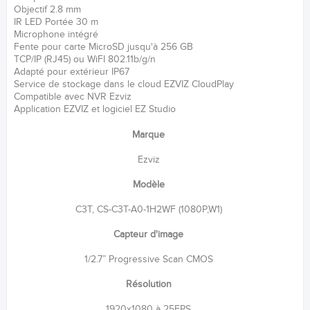
Objectif 2.8 mm
IR LED Portée 30 m
Microphone intégré
Fente pour carte MicroSD jusqu'à 256 GB
TCP/IP (RJ45) ou WiFI 802.11b/g/n
Adapté pour extérieur IP67
Service de stockage dans le cloud EZVIZ CloudPlay
Compatible avec NVR Ezviz
Application EZVIZ et logiciel EZ Studio
Marque
Ezviz
Modèle
C3T, CS-C3T-A0-1H2WF (1080P,W1)
Capteur d'image
1/2.7” Progressive Scan CMOS
Résolution
1920x1080 à 25FPS