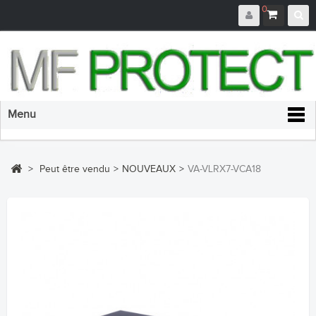
0
Menu
>
Peut être vendu
>
NOUVEAUX
>
VA-VLRX7-VCA18