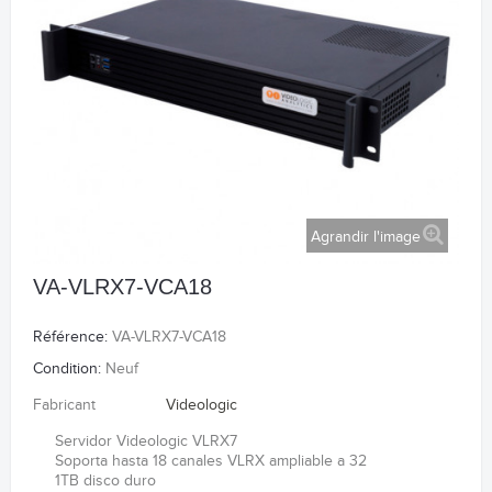
Agrandir l'image
VA-VLRX7-VCA18
Référence:
VA-VLRX7-VCA18
Condition:
Neuf
Fabricant
Videologic
Servidor Videologic VLRX7
Soporta hasta 18 canales VLRX ampliable a 32
1TB disco duro