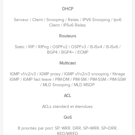
DHCP
Serveur / Client / Snooping / Relais / IPV6 Snooping / Ipv6
Client / IPSv6 Relais
Routeurs
Static / RIP / RIPng / OSPFv2 / OSPFv3 / IS-ISv4 / IS-ISv6 /
BGP4 / BGP4+ / ECMP
Multicast
IGMP v1/v2/v3 / IGMP proxy / IGMP v1/v2/v3 snooping / filtrage
IGMP / IGMP fast leave / PIM-DM / PIM-SM / PIM-SSM / PIM-SSM
/ MLD Snooping / MLD MSDP
ACL
ACLs standard et étendues
QoS
8 priorités par port: SP, WRR, DRR, SP+WRR, SP+DRR,
RED/WRED