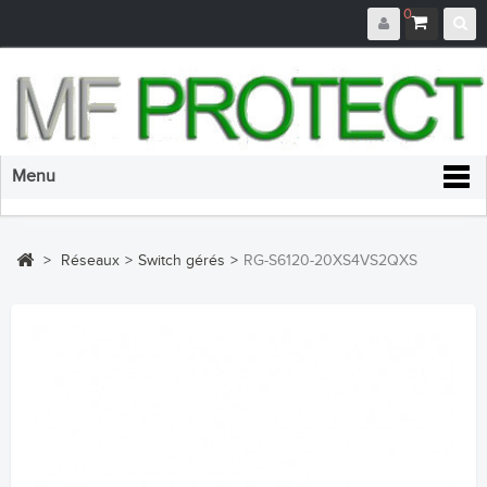
0
Menu
>
Réseaux
>
Switch gérés
>
RG-S6120-20XS4VS2QXS