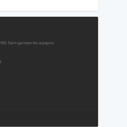
180 Saint-germain-lès-arpajons
3