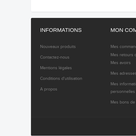
INFORMATIONS
MON CO
Nouveaux produits
Mes comman
Mes retours 
Contactez-nous
Mes avoirs
Mentions légales
Mes adresse
Conditions d'utilisation
Mes informat
A propos
personnelles
Mes bons de 