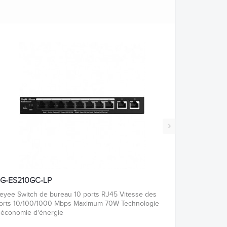
›
G-ES210GC-LP
eyee Switch de bureau 10 ports RJ45 Vitesse des
orts 10/100/1000 Mbps Maximum 70W Technologie
'économie d'énergie