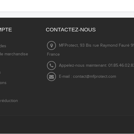
MPTE
CONTACTEZ-NOUS
MFProtect, 93 Bis rue Raymond Fauré 91
des
de marchandise
France
Appelez-nous maintenant:
01.85.46.02.8
s
E-mail :
contact@mfprotect.com
ions
réduction