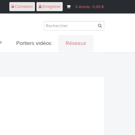
Connexion
Enregistrer
0
Article
- 0,00 €
P
Portiers vidéos
Réseaux