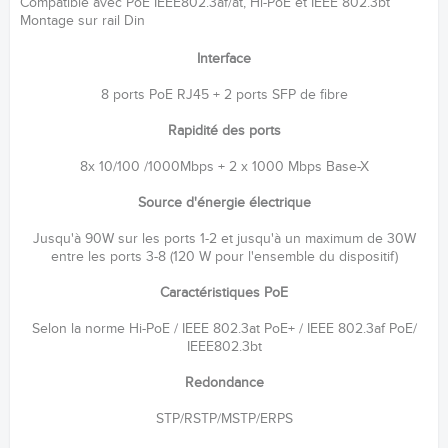
Compatible avec PoE IEEE802.3af/at, Hi-PoE et IEEE 802.3bt
Montage sur rail Din
Interface
8 ports PoE RJ45 + 2 ports SFP de fibre
Rapidité des ports
8x 10/100 /1000Mbps + 2 x 1000 Mbps Base-X
Source d'énergie électrique
Jusqu'à 90W sur les ports 1-2 et jusqu'à un maximum de 30W
entre les ports 3-8 (120 W pour l'ensemble du dispositif)
Caractéristiques PoE
Selon la norme Hi-PoE / IEEE 802.3at PoE+ / IEEE 802.3af PoE/
IEEE802.3bt
Redondance
STP/RSTP/MSTP/ERPS