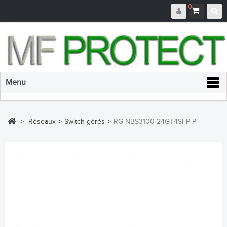
0
Menu
>
Réseaux
>
Switch gérés
>
RG-NBS3100-24GT4SFP-P