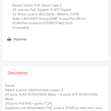
Reyee Switch PoE Cloud Capa 2
24 puertos PoE Gigabit+ 4 SFP Gigabit
30 W por puerto 802.3af/at / Máximo 370W
Static LAG/DHCP Snoop/IGMP Snoop/Port Mirror
VLAN/Port Isolation/STP/RSTP/ACL/QoS
Enrackable
Imprimer
Description
Reyee
Switch à poser administrable niveau 2
24 ports RJ45 10/100/1000 Mbps + 4 ports SFP 10/100/1000
Mbps
24 ports PoE/PoE+ (ports 1~24)
Supporte une alimentation PoE jusqu'à 370W au total pour tous