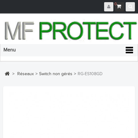
0
Menu
>
Réseaux
>
Switch non gérés
>
RG-ES108GD