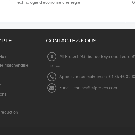
Technologie d'économie d'énergie
G
MPTE
CONTACTEZ-NOUS
MFProtect, 93 Bis rue Raymond Fauré 91
des
de marchandise
France
Appelez-nous maintenant:
01.85.46.02.8
s
E-mail :
contact@mfprotect.com
ions
réduction