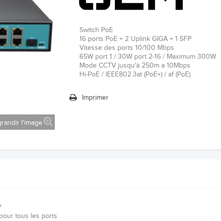
Switch PoE
16 ports PoE + 2 Uplink GIGA + 1 SFP
Vitesse des ports 10/100 Mbps
65W port 1 / 30W port 2-16 / Maximum 300W
Mode CCTV jusqu'à 250m a 10Mbps
Hi-PoE / IEEE802.3at (PoE+) / af (PoE)
Imprimer
randir l'image
P
pour tous les ports