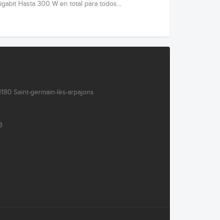
igabit Hasta 300 W en total para todos...
180 Saint-germain-lès-arpajons
3