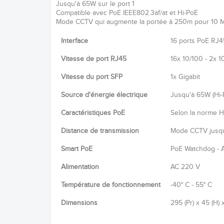
Jusqu'à 65W sur le port 1
Compatible avec PoE IEEE802.3af/at et Hi-PoE
Mode CCTV qui augmente la portée à 250m pour 10 
Interface
16 ports PoE RJ45
Vitesse de port RJ45
16x 10/100 - 2x 
Vitesse du port SFP
1x Gigabit
Source d'énergie électrique
Jusqu'à 65W (Hi-
Caractéristiques PoE
Selon la norme H
Distance de transmission
Mode CCTV jusq
Smart PoE
PoE Watchdog - A
Alimentation
AC 220 V
Température de fonctionnement
-40° C - 55° C
Dimensions
295 (Pr) x 45 (H) 