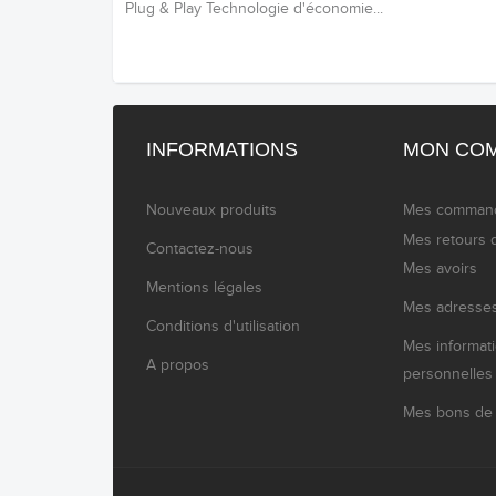
Plug & Play Technologie d'économie...
INFORMATIONS
MON CO
Nouveaux produits
Mes comman
Mes retours 
Contactez-nous
Mes avoirs
Mentions légales
Mes adresse
Conditions d'utilisation
Mes informat
A propos
personnelles
Mes bons de 