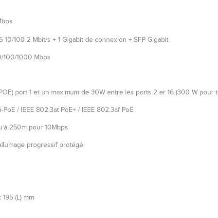
Mbps
 10/100 2 Mbit/s + 1 Gigabit de connexion + SFP Gigabit
10/100/1000 Mbps
POE) port 1 et un maximum de 30W entre les ports 2 er 16 (300 W pour tou
i-PoE / IEEE 802.3at PoE+ / IEEE 802.3af PoE
u'à 250m pour 10Mbps
llumage progressif protégé
x 195 (L) mm