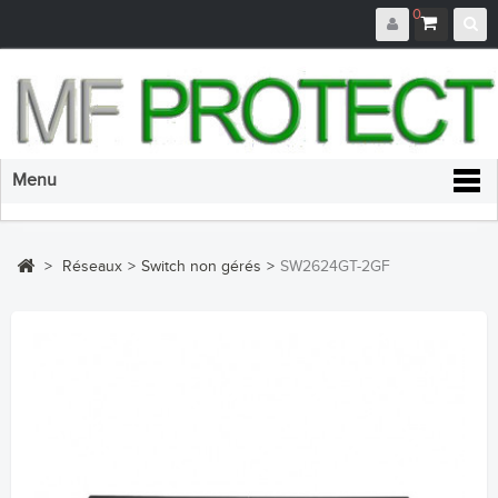
0
Menu
>
Réseaux
>
Switch non gérés
>
SW2624GT-2GF