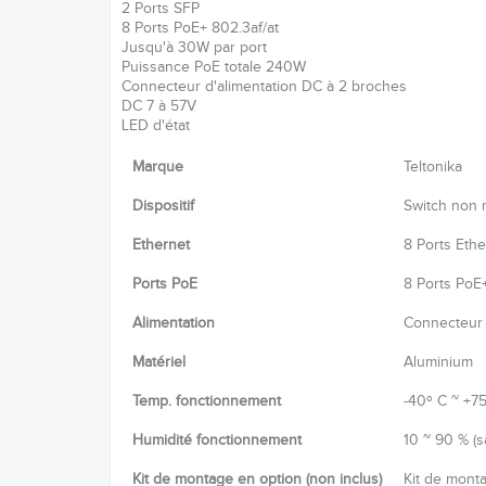
2 Ports SFP
8 Ports PoE+ 802.3af/at
Jusqu'à 30W par port
Puissance PoE totale 240W
Connecteur d'alimentation DC à 2 broches
DC 7 à 57V
LED d'état
Marque
Teltonika
Dispositif
Switch non 
Ethernet
8 Ports Eth
Ports PoE
8 Ports PoE+
Alimentation
Connecteur 
Matériel
Aluminium
Temp. fonctionnement
-40º C ~ +7
Humidité fonctionnement
10 ~ 90 % (
Kit de montage en option (non inclus)
Kit de monta