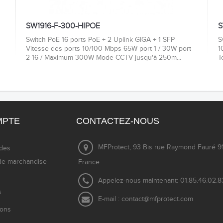
SW1916-F-300-HIPOE
S
Switch PoE 16 ports PoE + 2 Uplink GIGA + 1 SFP
S
Vitesse des ports 10/100 Mbps 65W port 1 / 30W port
1
2-16 / Maximum 300W Mode CCTV jusqu'à 250m...
T
MPTE
CONTACTEZ-NOUS
MFProtect, 93 Bis rue Raymond Fauré 91
des
de marchandise
France
Appelez-nous maintenant:
01.85.46.02.8
s
E-mail :
contact@mfprotect.com
ions