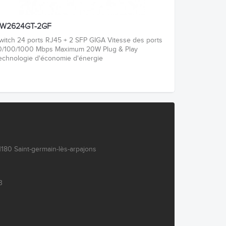
W2624GT-2GF
witch 24 ports RJ45 + 2 SFP GIGA Vitesse des ports
0/100/1000 Mbps Maximum 20W Plug & Play
echnologie d'économie d'énergie
180 Saint-germain-lès-arpajons
3