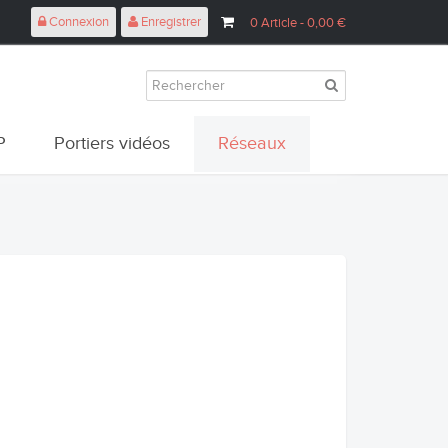
Connexion
Enregistrer
0
Article
- 0,00 €
P
Portiers vidéos
Réseaux