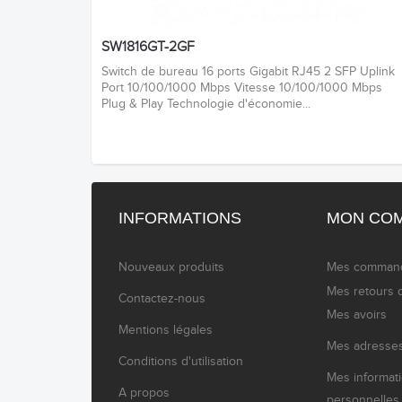
SW1816GT-2GF
Switch de bureau 16 ports Gigabit RJ45 2 SFP Uplink
Port 10/100/1000 Mbps Vitesse 10/100/1000 Mbps
Plug & Play Technologie d'économie...
INFORMATIONS
MON CO
Nouveaux produits
Mes comman
Mes retours 
Contactez-nous
Mes avoirs
Mentions légales
Mes adresse
Conditions d'utilisation
Mes informat
A propos
personnelles