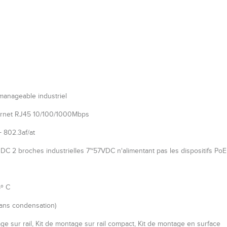
manageable industriel
ernet RJ45 10/100/1000Mbps
 802.3af/at
DC 2 broches industrielles 7~57VDC n'alimentant pas les dispositifs PoE
5º C
sans condensation)
ge sur rail, Kit de montage sur rail compact, Kit de montage en surface