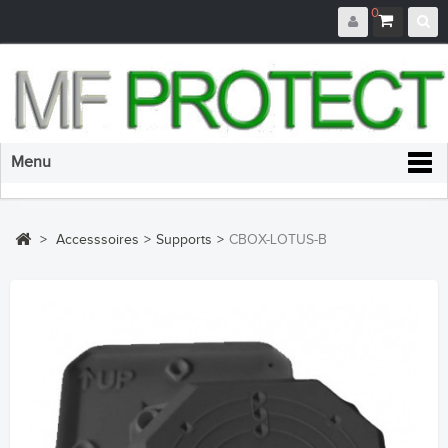
0
Menu
>
Accesssoires
>
Supports
>
CBOX-LOTUS-B