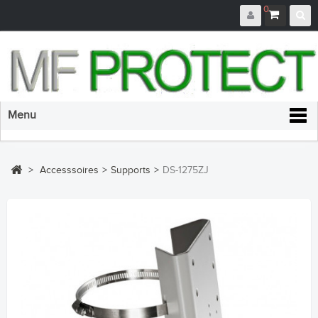
0
Menu
>
Accesssoires
>
Supports
>
DS-1275ZJ