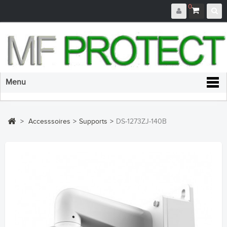
0
Menu
>
Accesssoires
>
Supports
>
DS-1273ZJ-140B