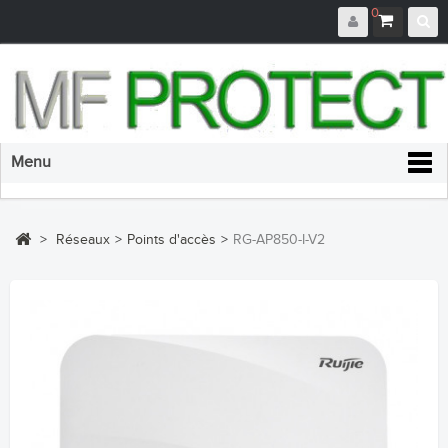
0
Menu
>
Réseaux
>
Points d'accès
>
RG-AP850-I-V2