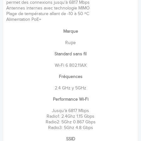
permet des connexions jusqu'à 6817 Mbps
Antennes internes avec technologie MIMO
Plage de température allant de -10 à 50 ºC
Alimentation PoE+
Marque
Ruijie
Standard sans fil
Wi-Fi 6 802.11AX
Fréquences
2.4 GHz y 5GHz
Performance Wi-Fi
Jusqu'à 6817 Mbps
Radio1: 2.4Ghz 1.15 Gbps
Radio2: 5Ghz 0.867 Gbps
Radio3: 5Ghz 4.8 Gbps
SSID