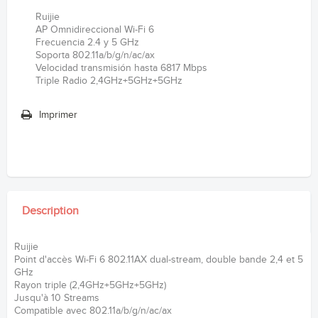
Ruijie
AP Omnidireccional Wi-Fi 6
Frecuencia 2.4 y 5 GHz
Soporta 802.11a/b/g/n/ac/ax
Velocidad transmisión hasta 6817 Mbps
Triple Radio 2,4GHz+5GHz+5GHz
Imprimer
Description
Ruijie
Point d'accès Wi-Fi 6 802.11AX dual-stream, double bande 2,4 et 5
GHz
Rayon triple (2,4GHz+5GHz+5GHz)
Jusqu'à 10 Streams
Compatible avec 802.11a/b/g/n/ac/ax