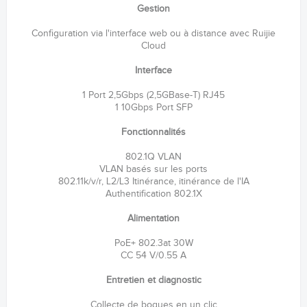
Gestion
Configuration via l'interface web ou à distance avec Ruijie
Cloud
Interface
1 Port 2,5Gbps (2,5GBase-T) RJ45
1 10Gbps Port SFP
Fonctionnalités
802.1Q VLAN
VLAN basés sur les ports
802.11k/v/r, L2/L3 Itinérance, itinérance de l'IA
Authentification 802.1X
Alimentation
PoE+ 802.3at 30W
CC 54 V/0.55 A
Entretien et diagnostic
Collecte de bogues en un clic