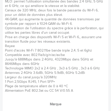
MLO: permet l'utilisation simultanée des bandes 2.4 GHz, 5 GHz
et 6 GHz, ce qui améliore la vitesse et la stabilité.
Canaux de 320 MHz, deux fois la bande passante du Wi-Fi 6,
pour un débit de données plus élevé.
4K-QAM, qui augmente la quantité de données transmises par
symbole par rapport à 1024-QAM du Wi-Fi 6.
Optimisation de l'utilisation du spectre grâce à la perforation, qui
utilise les parties libres d'un canal occupé.
Prise en charge des dispositifs Wi-Fi 5 et Wi-Fi 6,, assurant une
transition fluide pour les réseaux existants.
Reyee
Point d'accès Wi-Fi 7 802.11be bande triple 2,4, 5 et 6ghz
Compatible avec 802.11a/b/g/n/ac/ax/be
Jusqu'à 688Mbps dans 2.4GHz, 4323Mbps dans 5GHz et
8646Mbps dans 6GHz
Technologie MIMO 2x2 à 2.4 GHz , 3x3 à 5 GHz , 3x3 à 6 GHz
Antennes 2.4GHz 3.6dBi, 5GHz 5.9dBi, 6GHz 5.2dBi
Largeur du canal jusqu'à 320MHz
1 Port 2,5Gbps RJ45, 1 Port SFP+
Plage de température allant de 0 à 40 ºC
Alimentation PoE 802.3at ou CC 54 V/0.55 A
Marque