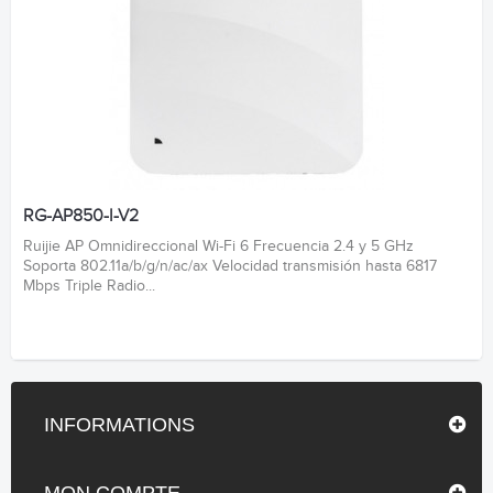
RG-AP850-I-V2
Ruijie AP Omnidireccional Wi-Fi 6 Frecuencia 2.4 y 5 GHz
Soporta 802.11a/b/g/n/ac/ax Velocidad transmisión hasta 6817
Mbps Triple Radio...
INFORMATIONS
MON COMPTE