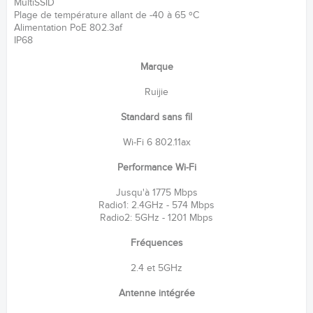
MultiSSID
Plage de température allant de -40 à 65 ºC
Alimentation PoE 802.3af
IP68
Marque
Ruijie
Standard sans fil
Wi-Fi 6 802.11ax
Performance Wi-Fi
Jusqu'à 1775 Mbps
Radio1: 2.4GHz - 574 Mbps
Radio2: 5GHz - 1201 Mbps
Fréquences
2.4 et 5GHz
Antenne intégrée