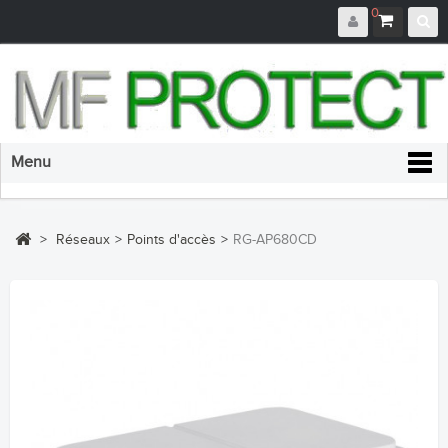
0
Menu
>
Réseaux
>
Points d'accès
>
RG-AP680CD