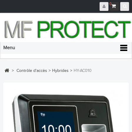
0
Menu
>
Contrôle d'accès
>
Hybrides
>
HY-AC010