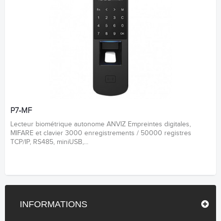
P7-MF
Lecteur biométrique autonome ANVIZ Empreintes digitales,
MIFARE et clavier 3000 enregistrements / 50000 registres
TCP/IP, RS485, miniUSB,...
INFORMATIONS