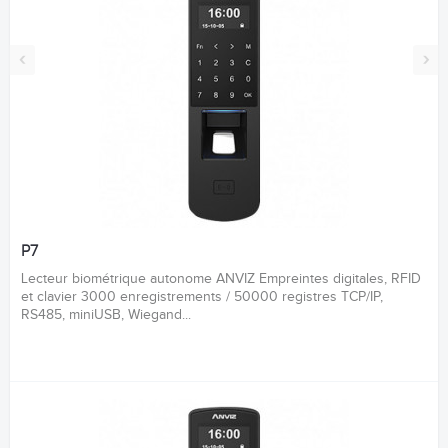
‹
›
P7
Lecteur biométrique autonome ANVIZ Empreintes digitales, RFID
et clavier 3000 enregistrements / 50000 registres TCP/IP,
RS485, miniUSB, Wiegand...