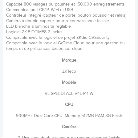
Capacité 800 visages ou paumes et 150.000 enregistrements
Communication TCP/IP, WiFi et USB
Contrôleur intégré (capteur de porte, bouton poussoir et relais)
Caméra à double capteur pour reconnaissance faciale
LED blanche à luminosité réglable
Logiciel ZK-BIOTIME8-2 inclus
Compatible avec le logiciel de projet ZKBio CVSecurity
Compatible avec le logiciel GoTime Cloud pour une gestion du
temps et de présences basée sur cloud
Marque
ZKTeco
Modèle
VL-SPEEDFACE-V4L-P-1-W
CPU
900MHz Dual Core CPU, Memory 512MB RAM 8G Flash
Caméra
2 Mpx avec double capteur de reconnaissance faciale