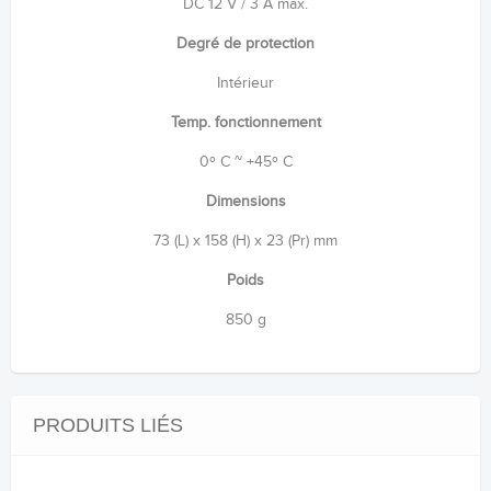
DC 12 V / 3 A max.
Degré de protection
Intérieur
Temp. fonctionnement
0º C ~ +45º C
Dimensions
73 (L) x 158 (H) x 23 (Pr) mm
Poids
850 g
PRODUITS LIÉS