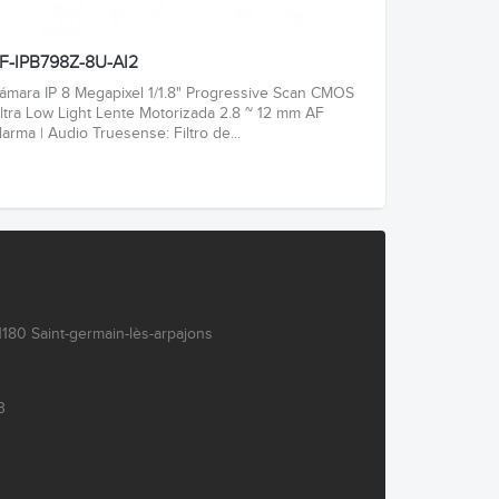
F-IPB798Z-8U-AI2
ámara IP 8 Megapixel 1/1.8" Progressive Scan CMOS
ltra Low Light Lente Motorizada 2.8 ~ 12 mm AF
larma | Audio Truesense: Filtro de...
180 Saint-germain-lès-arpajons
3