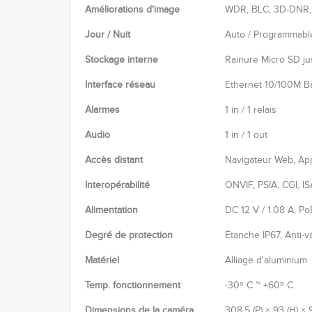
Améliorations d'image
WDR, BLC, 3D-DNR, 
Jour / Nuit
Auto / Programmable 
Stockage interne
Rainure Micro SD j
Interface réseau
Ethernet 10/100M B
Alarmes
1 in / 1 relais
Audio
1 in / 1 out
Accès distant
Navigateur Web, App
Interopérabilité
ONVIF, PSIA, CGI, IS
Alimentation
DC 12 V / 1.08 A, P
Degré de protection
Étanche IP67, Anti-v
Matériel
Alliage d'aluminium
Temp. fonctionnement
-30º C ~ +60º C
Dimensions de la caméra
308.5 (P) × 93 (H) × 