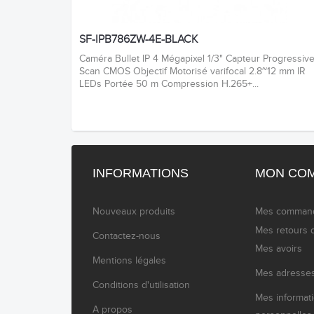
SF-IPB786ZW-4E-BLACK
Caméra Bullet IP 4 Mégapixel 1/3" Capteur Progressiv
Scan CMOS Objectif Motorisé varifocal 2.8~12 mm IR
LEDs Portée 50 m Compression H.265+...
INFORMATIONS
MON CO
Nouveaux produits
Mes comman
Mes retours 
Contactez-nous
Mes avoirs
Mentions légales
Mes adresse
Conditions d'utilisation
Mes informat
A propos