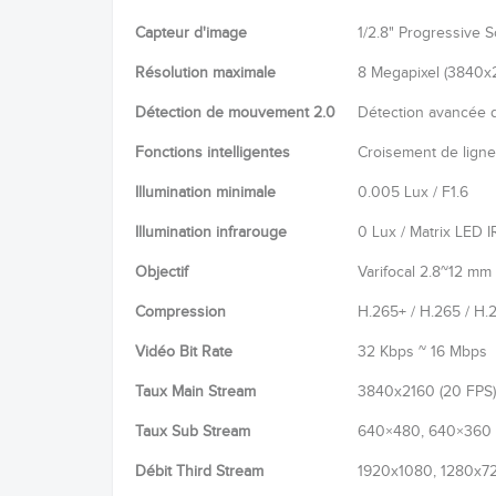
Capteur d'image
1/2.8" Progressive
Résolution maximale
8 Megapixel (3840x
Détection de mouvement 2.0
Détection avancée 
Fonctions intelligentes
Croisement de ligne
Illumination minimale
0.005 Lux / F1.6
Illumination infrarouge
0 Lux / Matrix LED I
Objectif
Varifocal 2.8~12 mm 
Compression
H.265+ / H.265 / H.
Vidéo Bit Rate
32 Kbps ~ 16 Mbps
Taux Main Stream
3840x2160 (20 FPS)
Taux Sub Stream
640×480, 640×360 (
Débit Third Stream
1920x1080, 1280x72