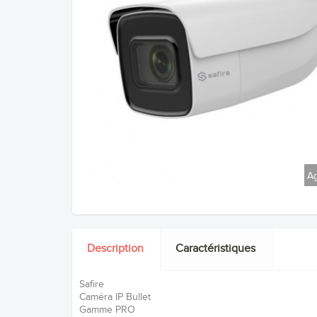
Ag
Description
Caractéristiques
Safire
Caméra IP Bullet
Gamme PRO