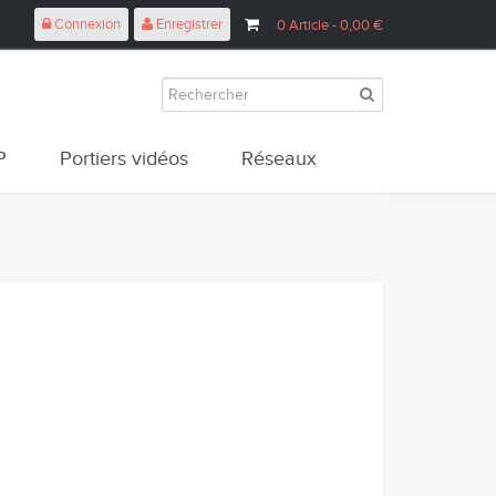
Connexion
Enregistrer
0
Article
- 0,00 €
P
Portiers vidéos
Réseaux