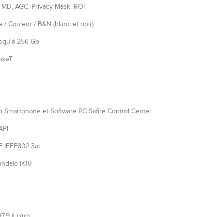
MD, AGC, Privacy Mask, ROI
/ Couleur / B&N (blanc et noir)
usqu'à 256 Go
aseT
 Smartphone et Software PC Safire Control Center
API
oE IEEE802.3at
andale IK10
97.9 (L) mm