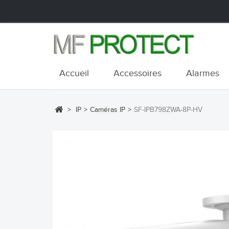
Accueil
Accessoires
Alarmes
>
IP
>
Caméras IP
>
SF-IPB798ZWA-8P-HV