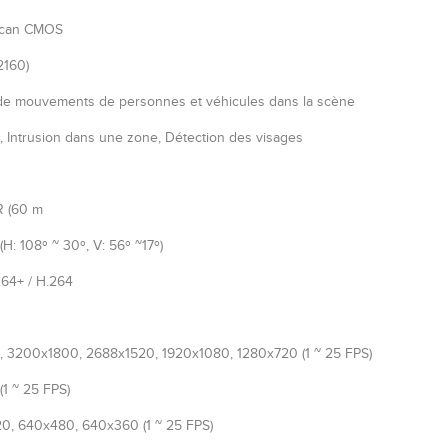
 Scan CMOS
2160)
de mouvements de personnes et véhicules dans la scène
, Intrusion dans une zone, Détection des visages
R (60 m
(H: 108º ~ 30º, V: 56º ~17º)
264+ / H.264
, 3200x1800, 2688x1520, 1920x1080, 1280x720 (1 ~ 25 FPS)
1 ~ 25 FPS)
0, 640x480, 640x360 (1 ~ 25 FPS)