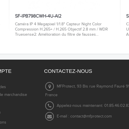
SF-IPB798CWH-4U-AI2
S
e
Caméra IP 4 Megapixel 1/1.8" Capteur Night Color
C
Compression H.265+ / H.265 Objectif 2.8 mm / WDR
U
Truesense2: Amélioration du filtre de fausses...
A
MPTE
CONTACTEZ-NOUS
MFProtect, 93 Bis rue Raymond Fauré 91
des
de marchandise
France
Appelez-nous maintenant:
01.85.46.02.8
s
E-mail :
contact@mfprotect.com
ions