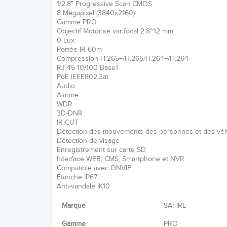
1/2.8" Progressive Scan CMOS
8 Megapixel (3840x2160)
Gamme PRO
Objectif Motorisé varifocal 2.8~12 mm
0 Lux
Portée IR 60m
Compression H.265+/H.265/H.264+/H.264
RJ-45 10/100 BaseT
PoE IEEE802.3at
Audio
Alarme
WDR
3D-DNR
IR CUT
Détection des mouvements des personnes et des véhi
Détection de visage
Enregistrement sur carte SD
Interface WEB, CMS, Smartphone et NVR
Compatible avec ONVIF
Étanche IP67
Anti-vandale IK10
Marque
SAFIRE
Gamme
PRO