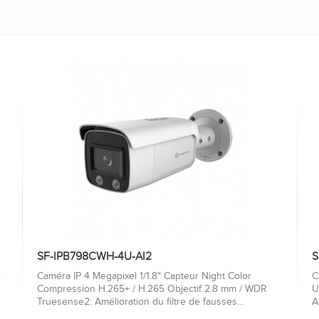
SF-IPB798CWH-4U-AI2
S
e
Caméra IP 4 Megapixel 1/1.8" Capteur Night Color
C
Compression H.265+ / H.265 Objectif 2.8 mm / WDR
U
Truesense2: Amélioration du filtre de fausses...
A