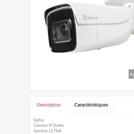
Ag
Description
Caractéristiques
Safire
Caméra IP Bullet
Gamme ULTRA