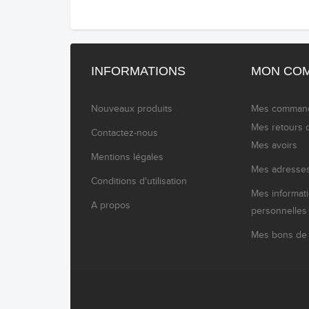
INFORMATIONS
MON CO
Nouveaux produits
Mes comman
Mes retours 
Contactez-nous
Mes avoirs
Mentions légales
Mes adresse
Conditions d'utilisation
Mes informat
A propos
personnelles
Mes bons de 