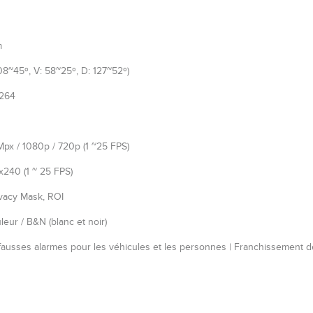
m
08~45º, V: 58~25º, D: 127~52º)
.264
Mpx / 1080p / 720p (1 ~25 FPS)
240 (1 ~ 25 FPS)
vacy Mask, ROI
eur / B&N (blanc et noir)
fausses alarmes pour les véhicules et les personnes | Franchissement de 