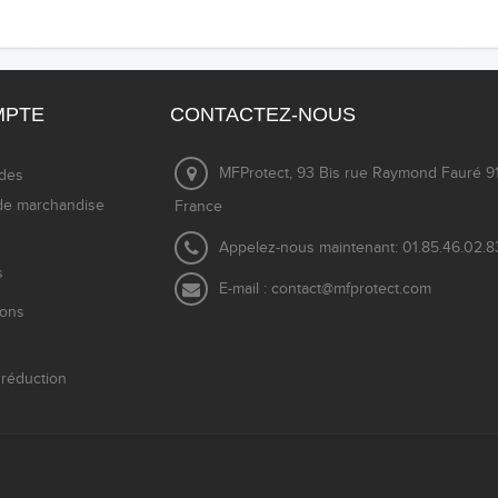
MPTE
CONTACTEZ-NOUS
MFProtect, 93 Bis rue Raymond Fauré 91
des
de marchandise
France
Appelez-nous maintenant:
01.85.46.02.8
s
E-mail :
contact@mfprotect.com
ions
réduction