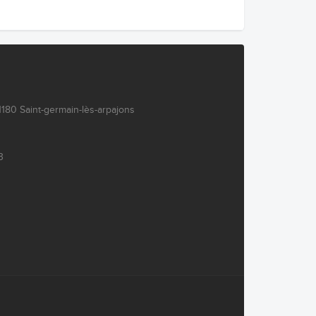
180 Saint-germain-lès-arpajons
3