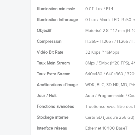
Illumination minimale
0.011 Lux / F1.4
Illumination infrarouge
0 Lux / Matrix LED IR (50 
Objectif
Motorisé 2.8 ~ 12 mm (H: 1
Compression
H.265+ H.265 / / H.265 /H
Vidéo Bit Rate
32 Kbps ~ 16Mbps
Taux Main Stream
8Mpx / 5Mpx (1~20 FPS), 4
Taux Extra Stream
640×480 / 640×360 / 320x
Améliorations d'image
WDR, BLC, 3D-NR, MD, Pri
Jour / Nuit
Auto / Programmable / Coul
Fonctions avancées
TrueSense avec filtre des 
Stockage interne
Carte SD (jusqu'à 256 GB)
Interface réseau
Ethernet 10/100 BaseT