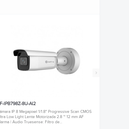
›
F-IPB798Z-8U-AI2
ámara IP 8 Megapixel 1/1.8" Progressive Scan CMOS
ltra Low Light Lente Motorizada 2.8 ~ 12 mm AF
larma | Audio Truesense: Filtro de...