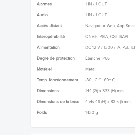
Alarmes
1 IN / 1 OUT
Audio
1 IN / 1 OUT
Accès distant
Navigateur Web, App Smart
Interopérabilité
ONVIF, PSIA, CGI, ISAPI
Alimentation
DC 12 V / 1300 mA, PoE I
Degré de protection
Étanche IP66
Matériel
Métal
Temp. fonctionnement
-30º C ~ +60º C
Dimensions
144 (Ø) x 333 (H) mm
Dimensions de la base
4 vis 46 (H) x 83.5 (l) mm
Poids
1430 g