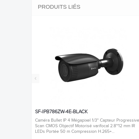
PRODUITS LIÉS
‹
SF-IPB786ZW-4E-BLACK
Caméra Bullet IP 4 Mégapixel 1/3" Capteur Progressiv
Scan CMOS Objectif Motorisé varifocal 2.8~12 mm IR
LEDs Portée 50 m Compression H.265+...