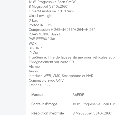
1/1.8" Progressive Scan CMOS
8 Megapixel (3840x2160)
Objectif motorisé 2.8 ~12mm
Ultra Low Light
0 Lux
Portée IR 50m
Compression H.265+/H.265/H.264+/H.264
RJ-45 10/100 BaseT
PoE IEEE802.3at
WDR
3D-DNR
IR Cut
TrueSense, filtre de fausse alarme pour véhicules et
Enregistrement sur carte SD
Alarme
Audio
Interface WEB, CMS, Smartphone et NVR
Compatible avec ONVIF
Étanche IP66
Marque
SAFIRE
Capteur d'image
1/1.8" Progressive Scan 
Résolution maximale
8 Megapixel (3840x2160)