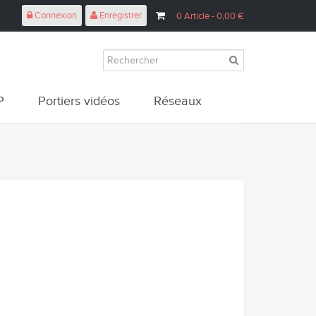
Connexion
Enregistrer
0
Article
- 0,00 €
P
Portiers vidéos
Réseaux