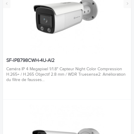
‹
›
SF-IPB798CWH-4U-AI2
Caméra IP 4 Megapixel 1/1.8" Capteur Night Color Compression
H.265+ / H.265 Objectif 2.8 mm / WDR Truesense2: Amélioration
du filtre de fausses...