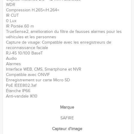
WDR
Compression H.265+/H.264+
IR CUT
0 Lux
IR Portée 60 m
TrueSense2, amélioration du filtre de fausses alarmes pour les
véhicules et les personnes
Capture de visage: Compatible avec les enregistreurs de
reconnaissance faciale
RJ-45 10/100 BaseT
Audio
Alarmes
Interface WEB, CMS, Smartphone et NVR
Compatible avec ONVIF
Enregistrement sur carte Micro SD
PoE IEEE802.3af
Étanche IP66
Anti-vandale IK10
Marque
SAFIRE
Capteur d'image