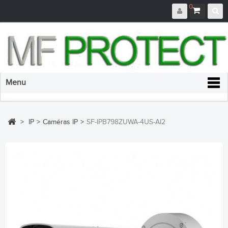
0
Menu
>
IP
>
Caméras IP
>
SF-IPB798ZUWA-4US-AI2