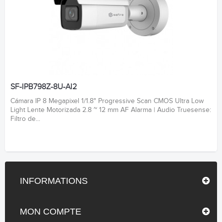
SF-IPB798Z-8U-AI2
Cámara IP 8 Megapixel 1/1.8" Progressive Scan CMOS Ultra Low
Light Lente Motorizada 2.8 ~ 12 mm AF Alarma | Audio Truesense:
Filtro de...
INFORMATIONS
MON COMPTE