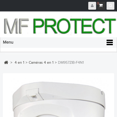
0
Menu
>
4 en 1
>
Caméras 4 en 1
>
DM957ZIB-F4N1