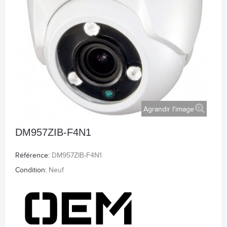
Agrandir l'image
DM957ZIB-F4N1
Référence:
DM957ZIB-F4N1
Condition:
Neuf