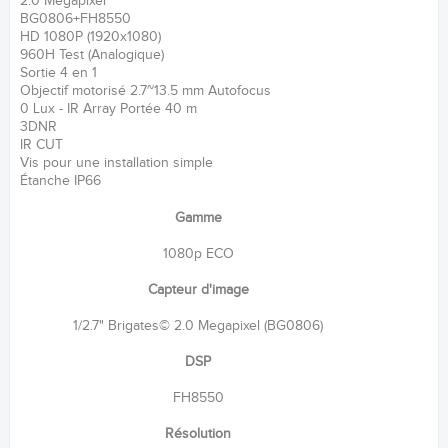
2.0 Megapixel
BG0806+FH8550
HD 1080P (1920x1080)
960H Test (Analogique)
Sortie 4 en 1
Objectif motorisé 2.7~13.5 mm Autofocus
0 Lux - IR Array Portée 40 m
3DNR
IR CUT
Vis pour une installation simple
Étanche IP66
Gamme
1080p ECO
Capteur d'image
1/2.7" Brigates© 2.0 Megapixel (BG0806)
DSP
FH8550
Résolution