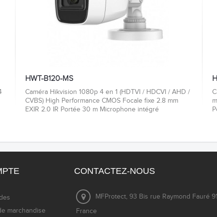
HWT-B120-MS
H
4
Caméra Hikvision 1080p 4 en 1 (HDTVI / HDCVI / AHD /
C
CVBS) High Performance CMOS Focale fixe 2.8 mm
m
EXIR 2.0 IR Portée 30 m Microphone intégré
P
MPTE
CONTACTEZ-NOUS
MFProtect, 93 Bis rue Raymond Fauré 91
des
de marchandise
France