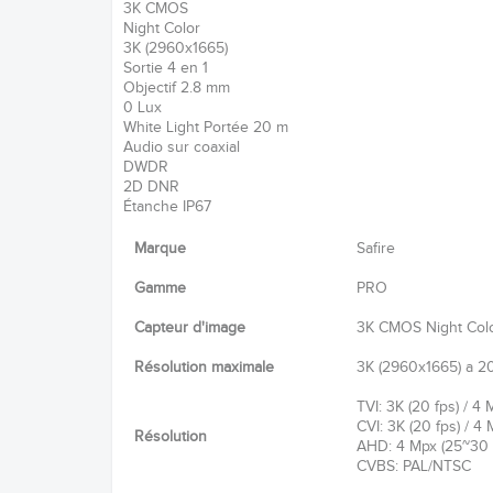
3K CMOS
Night Color
3K (2960x1665)
Sortie 4 en 1
Objectif 2.8 mm
0 Lux
White Light Portée 20 m
Audio sur coaxial
DWDR
2D DNR
Étanche IP67
Marque
Safire
Gamme
PRO
Capteur d'image
3K CMOS Night Col
Résolution maximale
3K (2960x1665) a 20
TVI: 3K (20 fps) / 4
CVI: 3K (20 fps) / 4
Résolution
AHD: 4 Mpx (25~30 
CVBS: PAL/NTSC