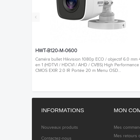
‹
HWT-B120-M-0600
Caméra bullet Hikvision 1080p ECO / objectif 6.0 mm 
en 1 (HDTVI / HDCVI / AHD / CVBS) High Performance
CMOS EXIR 2.0 IR Portée 20 m Menu OSD...
INFORMATIONS
MON CO
Nouveaux produits
Mes comman
Mes retours 
Contactez-nous