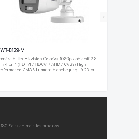
›
WT-B129-M
améra bullet Hikvision ColorVu 1080p / objectif 2.8
m 4 en 1 (HDTVI / HDCVI / AHD / CVBS) High
erformance CMOS Lumière blanche jusqu'à 20 m...
180 Saint-germain-lès-arpajons