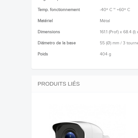
Temp. fonctionnement
-40º C ~ +60º C
Matériel
Métal
Dimensions
161.1 (Prof) x 68.4 (l
Diámetro de la base
55 (Ø) mm / 3 tourn
Poids
404 g
PRODUITS LIÉS