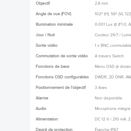
Objectif
2.8 mm
Angle de vue (FOV)
102º (H), 56º (V), 122
Illumination minimale
0.001 Lux @ (F1.0,
Jour / Nuit
Couleur 24/7 / Lumi
Sortie vidéo
1 x BNC commutabl
Commutation de sortie vidéo
A travers Switch
Fonctions de base
Menu OSD (à distan
Fonctions OSD configurables
DWDR, 2D DNR, AWB, 
Positionnement de l'objectif
3 Axes
Alarme
Non disponible
Audio
Microphone intégré (
Alimentation
DC 12 V / 210 mA, 2
Degré de protection
Étanche IP67