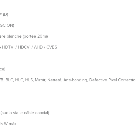
º (D)
 AGC ON)
ère blanche (portée 20m))
e HDTVI / HDCVI / AHD / CVBS
ce)
BLC, HLC, HLS, Miroir, Netteté, Anti-banding, Defective Pixel Correctio
audio via le câble coaxial)
.5 W máx.