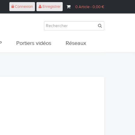
Connexion
Enregistrer
0
Article
- 0,00 €
P
Portiers vidéos
Réseaux