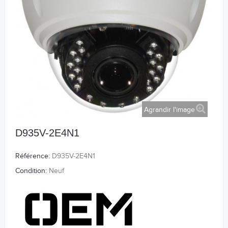
Agrandir l'image
D935V-2E4N1
Référence:
D935V-2E4N1
Condition:
Neuf