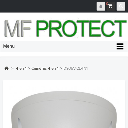
0
Menu
>
4 en 1
>
Caméras 4 en 1
>
D935V-2E4N1