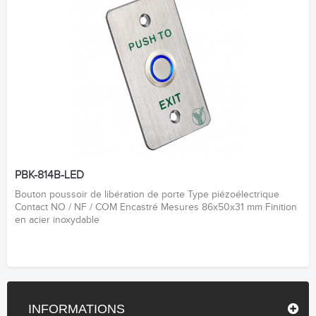
PBK-814B-LED
Bouton poussoir de libération de porte Type piézoélectrique
Contact NO / NF / COM Encastré Mesures 86x50x31 mm Finition
en acier inoxydable
INFORMATIONS