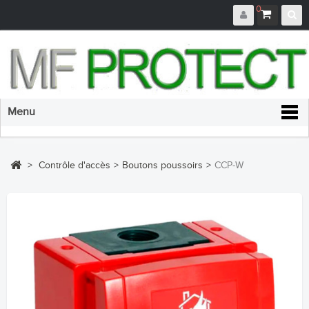
0
Menu
>
Contrôle d'accès
>
Boutons poussoirs
>
CCP-W