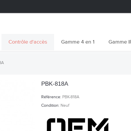
Contrôle d'accès
Gamme 4 en 1
Gamme I
8A
PBK-818A
Référence:
PBK-818A
Condition:
Neuf