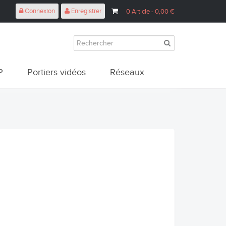
Connexion
Enregistrer
0
Article
- 0,00 €
P
Portiers vidéos
Réseaux