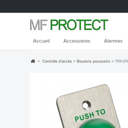
Accueil
Accessoires
Alarmes
>
Contrôle d'accès
>
Boutons poussoirs
>
PBK-81