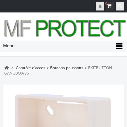
0
Menu
>
Contrôle d'accès
>
Boutons poussoirs
>
EXITBUTTON-
GANGBOX-86