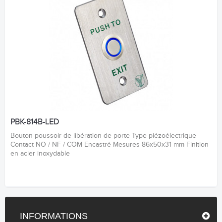
PBK-814B-LED
Bouton poussoir de libération de porte Type piézoélectrique
Contact NO / NF / COM Encastré Mesures 86x50x31 mm Finition
en acier inoxydable
INFORMATIONS