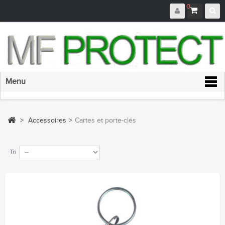
0
Menu
>
Accessoires
>
Cartes et porte-clés
Tri