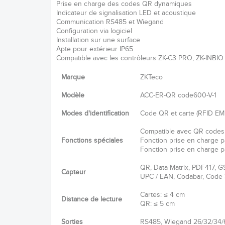
Prise en charge des codes QR dynamiques
Indicateur de signalisation LED et acoustique
Communication RS485 et Wiegand
Configuration via logiciel
Installation sur une surface
Apte pour extérieur IP65
Compatible avec les contrôleurs ZK-C3 PRO, ZK-INBIO
Marque
ZKTeco
Modèle
ACC-ER-QR code600-V-1
Modes d'identification
Code QR et carte (RFID EM
Compatible avec QR code
Fonctions spéciales
Fonction prise en charge 
Fonction prise en charge 
QR, Data Matrix, PDF417, G
Capteur
UPC / EAN, Codabar, Code
Cartes: ≤ 4 cm
Distance de lecture
QR: ≤ 5 cm
Sorties
RS485, Wiegand 26/32/34/