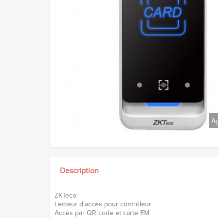
Ag
Description
ZKTeco
Lecteur d'accès pour contrôleur
Accès par QR code et carte EM