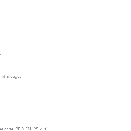
1
K
r infrarouges
 et carte (RFID EM 125 kHz)