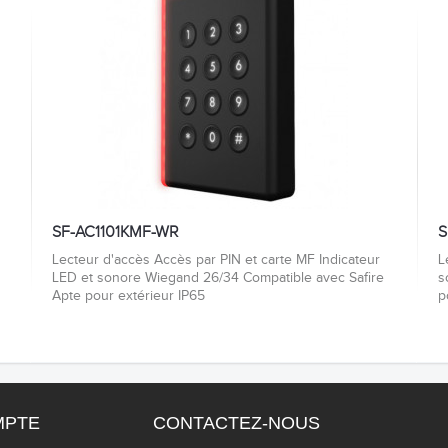
SF-AC1101KMF-WR
S
Lecteur d'accès Accès par PIN et carte MF Indicateur
L
LED et sonore Wiegand 26/34 Compatible avec Safire
s
Apte pour extérieur IP65
p
MPTE
CONTACTEZ-NOUS