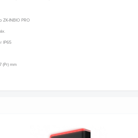
co ZK-INBIO PRO
áx.
r IP65
37 (Pr) mm