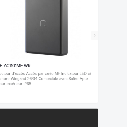
›
F-AC1101MF-WR
ecteur d'accès Accès par carte MF Indicateur LED et
onore Wiegand 26/34 Compatible avec Safire Apte
our extérieur IP65