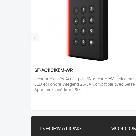
‹
SF-AC1101KEM-WR
Lecteur d'accès Accès par PIN et carte EM Indicateur
LED et sonore Wiegand 26/34 Compatible avec Safire
Apte pour extérieur IP65
INFORMATIONS
MON CO