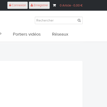
Connexion
Enregistrer
0
Article
- 0,00 €
P
Portiers vidéos
Réseaux