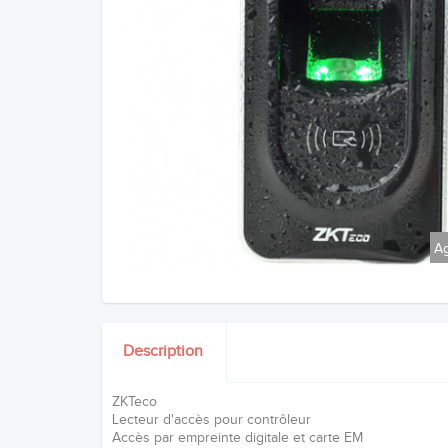
Ag
Description
ZKTeco
Lecteur d'accès pour contrôleur
Accès par empreinte digitale et carte EM