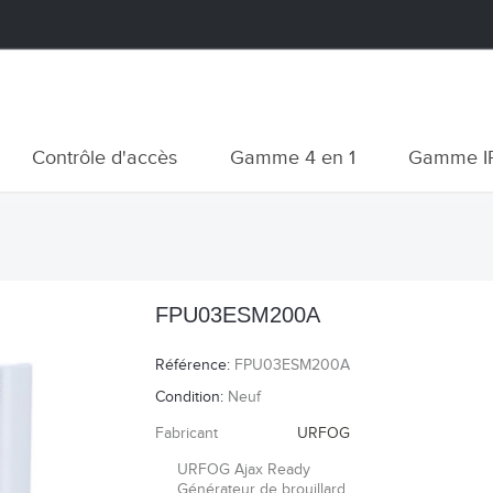
Contrôle d'accès
Gamme 4 en 1
Gamme I
FPU03ESM200A
Référence:
FPU03ESM200A
Condition:
Neuf
Fabricant
URFOG
URFOG Ajax Ready
Générateur de brouillard