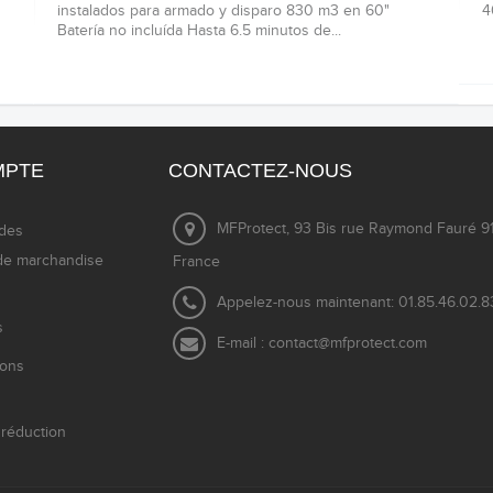
instalados para armado y disparo 830 m3 en 60"
4
Batería no incluída Hasta 6.5 minutos de...
MPTE
CONTACTEZ-NOUS
MFProtect, 93 Bis rue Raymond Fauré 91
des
de marchandise
France
Appelez-nous maintenant:
01.85.46.02.8
s
E-mail :
contact@mfprotect.com
ions
réduction