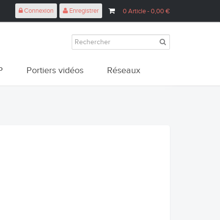
Connexion
Enregistrer
0
Article
- 0,00 €
P
Portiers vidéos
Réseaux