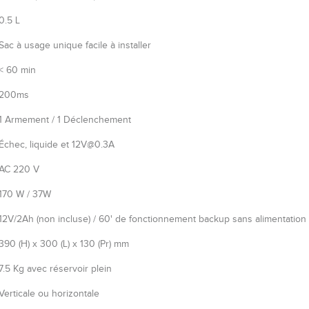
0.5 L
Sac à usage unique facile à installer
< 60 min
200ms
1 Armement / 1 Déclenchement
Échec, liquide et 12V@0.3A
AC 220 V
170 W / 37W
12V/2Ah (non incluse) / 60' de fonctionnement backup sans alimentation 
390 (H) x 300 (L) x 130 (Pr) mm
7.5 Kg avec réservoir plein
Verticale ou horizontale