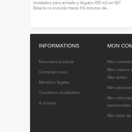
instalados para armado y disparo 415 m3 en 60"
Batería no incluída Hasta 4.5 minutos de...
INFORMATIONS
MON CO
Nouveaux produits
Mes comman
Mes retours 
Contactez-nous
Mes avoirs
Mentions légales
Mes adresse
Conditions d'utilisation
Mes informat
A propos
personnelles
Mes bons de 