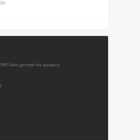
00
180 Saint-germain-lès-arpajons
3