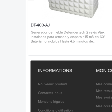
DT-400-AJ
Generador de niebla Defendertech 2 relés Ajax
instalados para armado y disparo 415 m3 en 60"
Batería no incluída Hasta 4.5 minutos de...
INFORMATIONS
MON C
Nouveaux produits
Mes com
Mes retou
Contactez-nous
Mes avoir
Mentions légales
Mes adre
Conditions d'utilisation