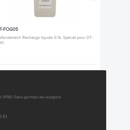
T-FOG05
fendertech Recharge liquide 0.5L Spécial pour DT-
00
 91180 Saint-germain-lès-arpajons
2.83