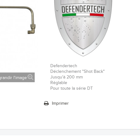
Defendertech
Déclenchement "Shot Back"
Jusqu'à 200 mm
randir l'image
Réglable
Pour toute la série DT
Imprimer