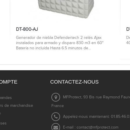
DT-800-AJ
D
Generador de niebla Defendertech 2 relés Ajax
De
instalados para armado y disparo 830 m3 en 60"
4
Batería no incluída Hasta 6.5 minutos de...
OMPTE
CONTACTEZ-NOUS
MFProtect, 93 Bis rue Raymond Fauré
mandes
rs de marchandise
France
s
Appelez-nous maintenant:
01.85.46.0
sses
E-mail :
contact@mfprotect.com