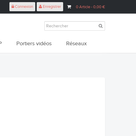
Connexion
Enregistrer
0
Article
- 0,00 €
P
Portiers vidéos
Réseaux