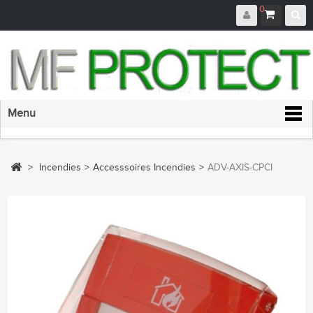
0
Menu
>
Incendies
>
Accesssoires Incendies
>
ADV-AXIS-CPCI