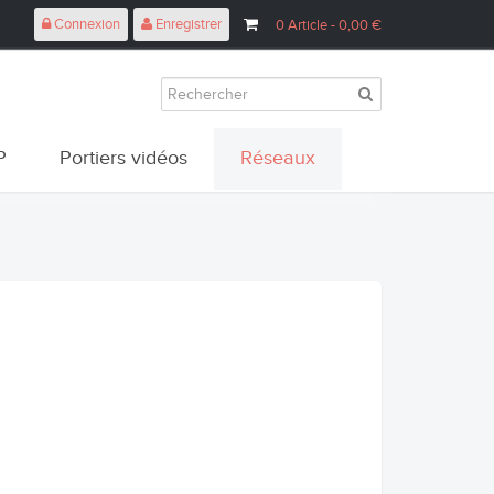
Connexion
Enregistrer
0
Article
- 0,00 €
P
Portiers vidéos
Réseaux