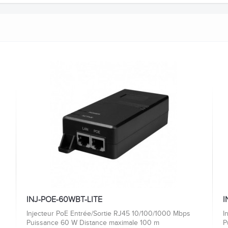
INJ-POE-60WBT-LITE
I
Injecteur PoE Entrée/Sortie RJ45 10/100/1000 Mbps
I
Puissance 60 W Distance maximale 100 m
P