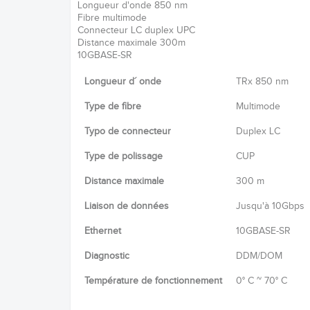
Longueur d'onde 850 nm
Fibre multimode
Connecteur LC duplex UPC
Distance maximale 300m
10GBASE-SR
Longueur d´ onde
TRx 850 nm
Type de fibre
Multimode
Typo de connecteur
Duplex LC
Type de polissage
CUP
Distance maximale
300 m
Liaison de données
Jusqu'à 10Gbps
Ethernet
10GBASE-SR
Diagnostic
DDM/DOM
Température de fonctionnement
0° C ~ 70° C