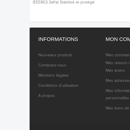
IEEE802.3af/at Stabilisé et protégé
INFORMATIONS
MON CO
Nouveaux produits
Mes comman
Mes retours 
Contactez-nous
Mes avoirs
Mentions légales
Mes adresse
Conditions d'utilisation
Mes informat
A propos
personnelles
Mes bons de 