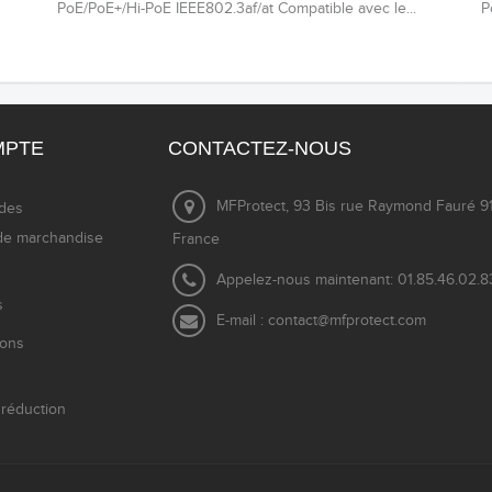
PoE/PoE+/Hi-PoE IEEE802.3af/at Compatible avec le...
P
MPTE
CONTACTEZ-NOUS
MFProtect, 93 Bis rue Raymond Fauré 91
des
de marchandise
France
Appelez-nous maintenant:
01.85.46.02.8
s
E-mail :
contact@mfprotect.com
ions
réduction