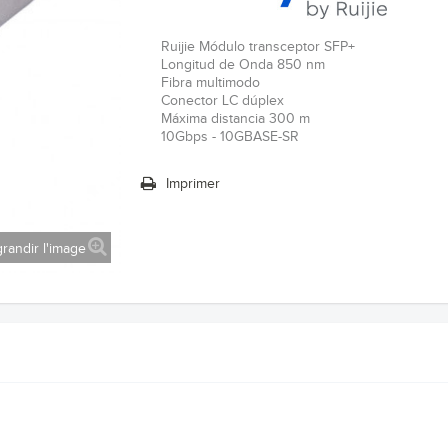
Ruijie Módulo transceptor SFP+
Longitud de Onda 850 nm
Fibra multimodo
Conector LC dúplex
Máxima distancia 300 m
10Gbps - 10GBASE-SR
Imprimer
randir l'image