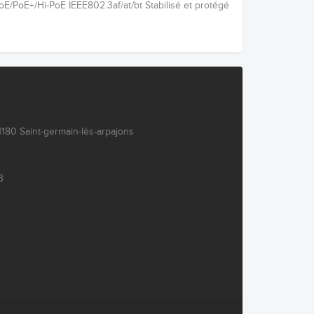
oE/PoE+/Hi-PoE IEEE802.3af/at/bt Stabilisé et protégé
180 Saint-germain-lès-arpajons
3