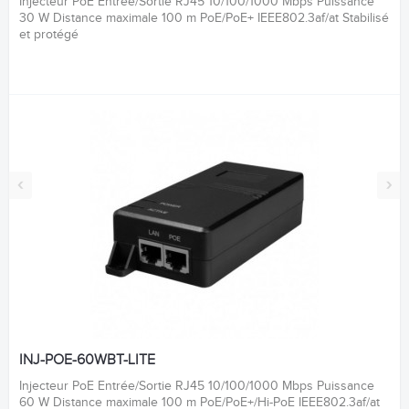
Injecteur PoE Entrée/Sortie RJ45 10/100/1000 Mbps Puissance
30 W Distance maximale 100 m PoE/PoE+ IEEE802.3af/at Stabilisé
et protégé
‹
›
INJ-POE-60WBT-LITE
Injecteur PoE Entrée/Sortie RJ45 10/100/1000 Mbps Puissance
60 W Distance maximale 100 m PoE/PoE+/Hi-PoE IEEE802.3af/at