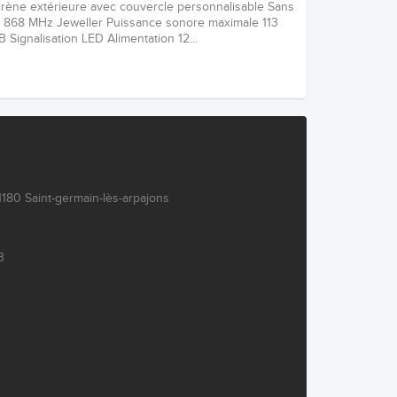
irène extérieure avec couvercle personnalisable Sans
il 868 MHz Jeweller Puissance sonore maximale 113
B Signalisation LED Alimentation 12...
180 Saint-germain-lès-arpajons
3