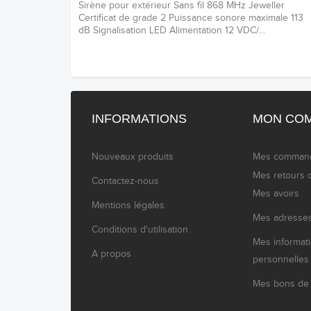
Sirène pour extérieur Sans fil 868 MHz Jeweller
Certificat de grade 2 Puissance sonore maximale 113
dB Signalisation LED Alimentation 12 VDC/...
INFORMATIONS
MON CO
Nouveaux produits
Mes comman
Mes retours 
Contactez-nous
Mes avoirs
Mentions légales
Mes adresse
Conditions d'utilisation
Mes informat
A propos
personnelles
Mes bons de 