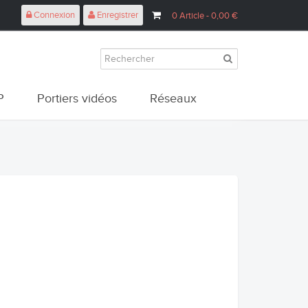
Connexion
Enregistrer
0
Article
- 0,00 €
P
Portiers vidéos
Réseaux