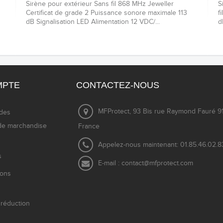
Sirène pour extérieur Sans fil 868 MHz Jeweller
S
Certificat de grade 2 Puissance sonore maximale 113
f
dB Signalisation LED Alimentation 12 VDC/...
d
MPTE
CONTACTEZ-NOUS
MFProtect, 93 Bis rue Raymond Fauré 91
des
de marchandise
France
Appelez-nous maintenant:
01.85.46.02.8
s
E-mail :
contact@mfprotect.com
ions
réduction