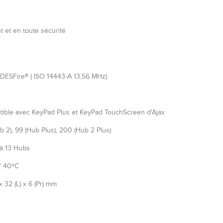
t et en toute sécurité
 DESFire® ( ISO 14443-А 13,56 MHz)
ible avec KeyPad Plus et KeyPad TouchScreen d'Ajax
b 2), 99 (Hub Plus), 200 (Hub 2 Plus)
à 13 Hubs
~ 40ºC
x 32 (L) x 6 (Pr) mm