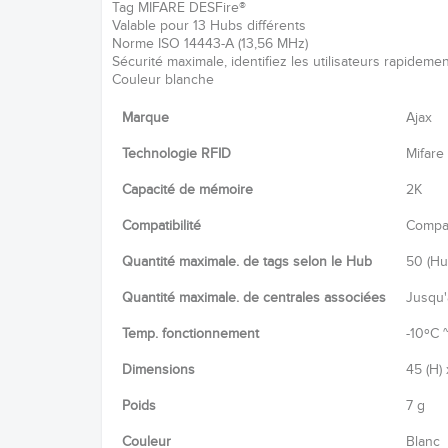
Tag MIFARE DESFire®
Valable pour 13 Hubs différents
Norme ISO 14443-А (13,56 MHz)
Sécurité maximale, identifiez les utilisateurs rapidemen
Couleur blanche
Marque
Ajax
Technologie RFID
Mifare
Capacité de mémoire
2K
Compatibilité
Compat
Quantité maximale. de tags selon le Hub
50 (Hu
Quantité maximale. de centrales associées
Jusqu'
Temp. fonctionnement
-10ºC 
Dimensions
45 (H) 
Poids
7 g
Couleur
Blanc