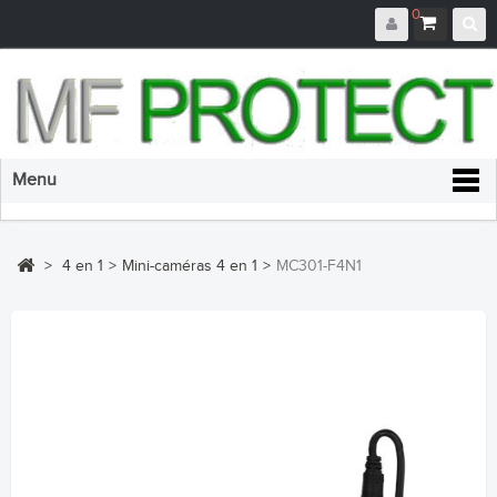
0
Menu
>
4 en 1
>
Mini-caméras 4 en 1
>
MC301-F4N1