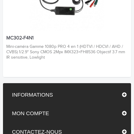
MC302-F4N1
Mini-caméra Gamme 1080p PRO 4 en 1 (HDTVI / HDCVI / AHD /
CVBS) 1/2.9" Sony CMOS 2Mpx IMX323+FH8536 Objectif 3.7 mm
IR sensitive, Lowlight
INFORMATIONS
MON COMPTE
CONTACTEZ-NOUS