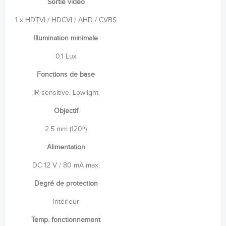
Sortie vidéo
1 x HDTVI / HDCVI / AHD / CVBS
Illumination minimale
0.1 Lux
Fonctions de base
IR sensitive, Lowlight
Objectif
2.5 mm (120º)
Alimentation
DC 12 V / 80 mA max.
Degré de protection
Intérieur
Temp. fonctionnement