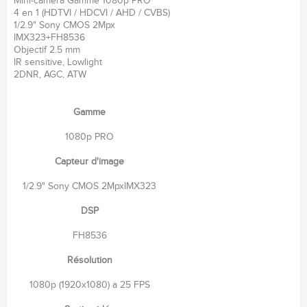
Mini-caméra Gamme 1080p PRO
4 en 1 (HDTVI / HDCVI / AHD / CVBS)
1/2.9" Sony CMOS 2Mpx
IMX323+FH8536
Objectif 2.5 mm
IR sensitive, Lowlight
2DNR, AGC, ATW
Gamme
1080p PRO
Capteur d'image
1/2.9" Sony CMOS 2MpxIMX323
DSP
FH8536
Résolution
1080p (1920x1080) a 25 FPS