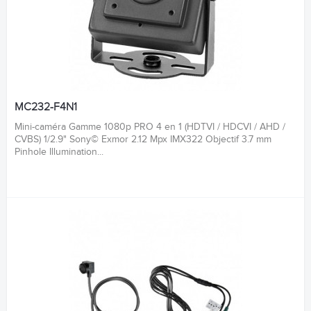
MC232-F4N1
Mini-caméra Gamme 1080p PRO 4 en 1 (HDTVI / HDCVI / AHD /
CVBS) 1/2.9" Sony© Exmor 2.12 Mpx IMX322 Objectif 3.7 mm
Pinhole Illumination...