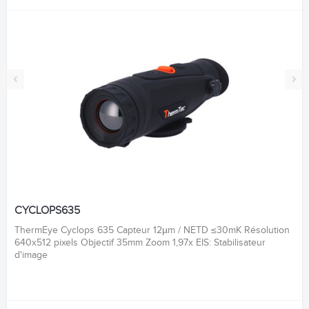
‹
›
CYCLOPS635
ThermEye Cyclops 635 Capteur 12µm / NETD ≤30mK Résolution
640x512 pixels Objectif 35mm Zoom 1,97x EIS: Stabilisateur
d'image