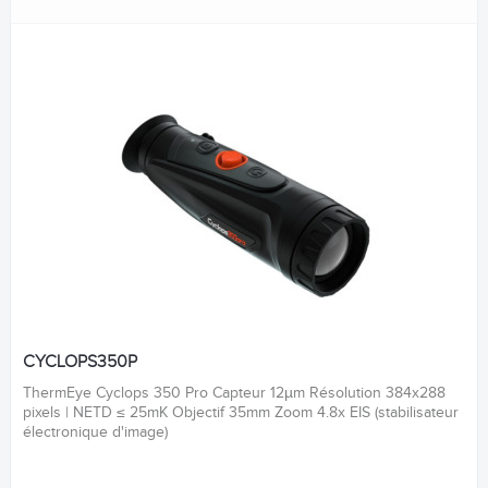
CYCLOPS350P
ThermEye Cyclops 350 Pro Capteur 12µm Résolution 384x288
pixels | NETD ≤ 25mK Objectif 35mm Zoom 4.8x EIS (stabilisateur
électronique d'image)