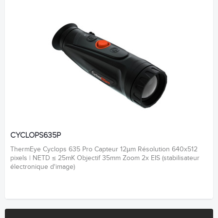
CYCLOPS635P
ThermEye Cyclops 635 Pro Capteur 12µm Résolution 640x512
pixels | NETD ≤ 25mK Objectif 35mm Zoom 2x EIS (stabilisateur
électronique d'image)