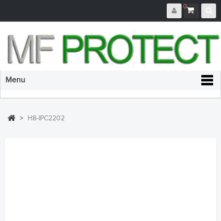
0
Menu
>
H8-IPC2202