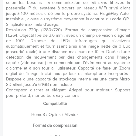
selon les besoins. La communication se fait sans fil avec la
passerelle IP du système à travers un réseau WiFi privé allant
jusqu'à 100 mètres créé par le propre système. Plug&Play Auto-
instalable , ajoute au système moyennant la capture du code QR.
Simplicité maximale d'usage.
Resolution 720p (1280x720). Format de compression d'image
H.264. Objectif fixe de 3.6 mm , avec un champ de vision diagonal
de 100º. Dispose de LEDs infrarouges qui s'activent
automatiquement et fournissent ainsi une image nette de 0 Lux
(obscurité totale) à une distance maximum de 10 m. Dotée d'une
détection de mouvement par des changements dans l'image
captée (videosensor) en communiquant l'évènement au système
d'alarme et à son tour à l'utilisateur. Capacité de faire un Zoom
digital de l´image. Inclut haut-parleur et microphone incorporés..
Dispose d'une capacité de stockage interne via une carte Micro
SD allant jusqu'à 64GB non incluse
Conception discret et élégant. Adapté pour intérieur. Support
pour plafond, mur ou bureau y compris.
Compatibilité
Home8 / Oplink / Mivatek
Format de compression