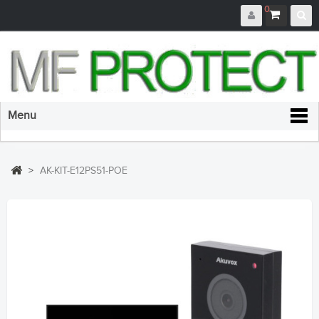
0
Menu
>
AK-KIT-E12PS51-POE