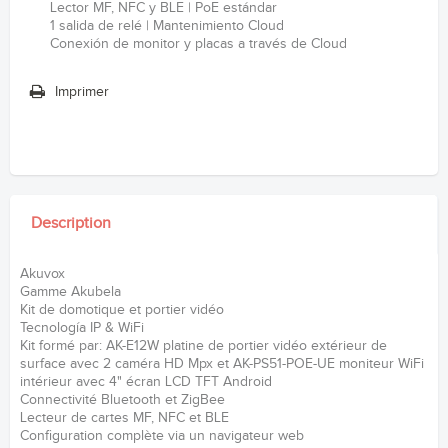
Lector MF, NFC y BLE | PoE estándar
1 salida de relé | Mantenimiento Cloud
Conexión de monitor y placas a través de Cloud
Imprimer
Description
Akuvox
Gamme Akubela
Kit de domotique et portier vidéo
Tecnología IP & WiFi
Kit formé par: AK-E12W platine de portier vidéo extérieur de
surface avec 2 caméra HD Mpx et AK-PS51-POE-UE moniteur WiFi
intérieur avec 4" écran LCD TFT Android
Connectivité Bluetooth et ZigBee
Lecteur de cartes MF, NFC et BLE
Configuration complète via un navigateur web