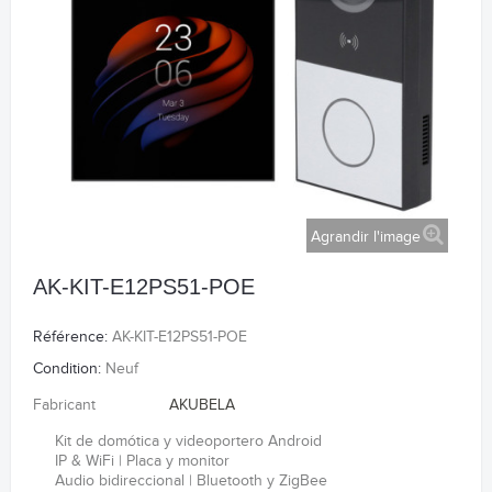
Agrandir l'image
AK-KIT-E12PS51-POE
Référence:
AK-KIT-E12PS51-POE
Condition:
Neuf
Fabricant
AKUBELA
Kit de domótica y videoportero Android
IP & WiFi | Placa y monitor
Audio bidireccional | Bluetooth y ZigBee