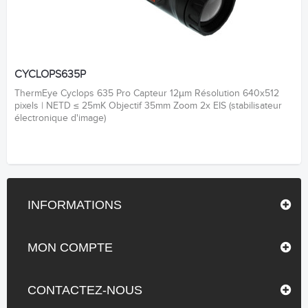
CYCLOPS635P
ThermEye Cyclops 635 Pro Capteur 12µm Résolution 640x512
pixels | NETD ≤ 25mK Objectif 35mm Zoom 2x EIS (stabilisateur
électronique d'image)
INFORMATIONS
MON COMPTE
CONTACTEZ-NOUS