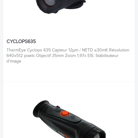
CYCLOPS635
ThermEye Cyclops 635 Capteur 12µm / NETD ≤30mK Résolution
640x512 pixels Objectif 35mm Zoom 1,97x EIS: Stabilisateur
d'image