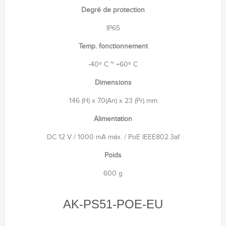
Degré de protection
IP65
Temp. fonctionnement
-40º C ~ +60º C
Dimensions
146 (H) x 70(An) x 23 (Pr) mm
Alimentation
DC 12 V / 1000 mA máx. / PoE IEEE802.3af
Poids
600 g
AK-PS51-POE-EU