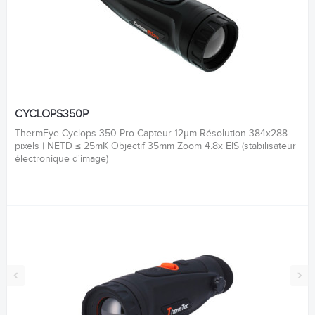
CYCLOPS350P
ThermEye Cyclops 350 Pro Capteur 12µm Résolution 384x288
pixels | NETD ≤ 25mK Objectif 35mm Zoom 4.8x EIS (stabilisateur
électronique d'image)
‹
›