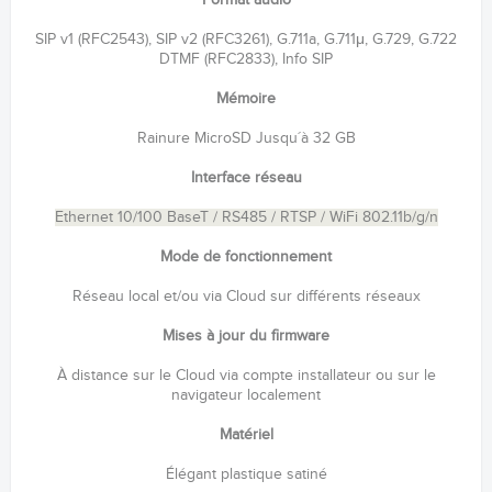
SIP v1 (RFC2543), SIP v2 (RFC3261), G.711a, G.711μ, G.729, G.722
DTMF (RFC2833), Info SIP
Mémoire
Rainure MicroSD Jusqu´à 32 GB
Interface réseau
Ethernet 10/100 BaseT / RS485 / RTSP / WiFi 802.11b/g/n
Mode de fonctionnement
Réseau local et/ou via Cloud sur différents réseaux
Mises à jour du firmware
À distance sur le Cloud via compte installateur ou sur le
navigateur localement
Matériel
Élégant plastique satiné