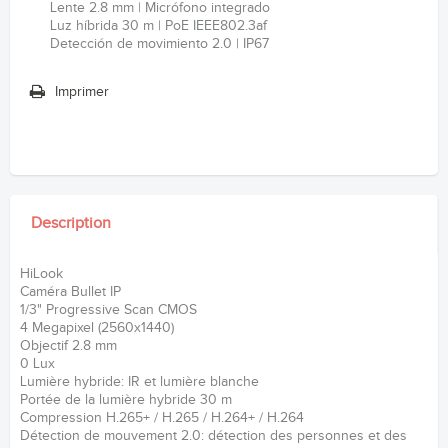
Lente 2.8 mm | Micrófono integrado
Luz híbrida 30 m | PoE IEEE802.3af
Detección de movimiento 2.0 | IP67
Imprimer
Description
HiLook
Caméra Bullet IP
1/3" Progressive Scan CMOS
4 Megapixel (2560x1440)
Objectif 2.8 mm
0 Lux
Lumière hybride: IR et lumière blanche
Portée de la lumière hybride 30 m
Compression H.265+ / H.265 / H.264+ / H.264
Détection de mouvement 2.0: détection des personnes et des