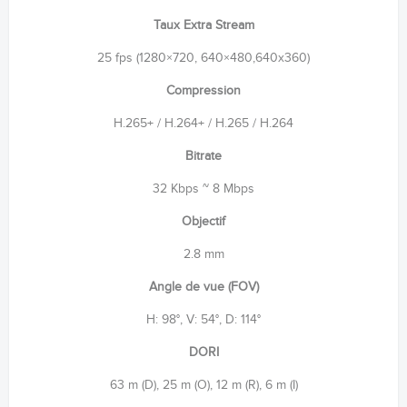
Taux Extra Stream
25 fps (1280×720, 640×480,640x360)
Compression
H.265+ / H.264+ / H.265 / H.264
Bitrate
32 Kbps ~ 8 Mbps
Objectif
2.8 mm
Angle de vue (FOV)
H: 98°, V: 54°, D: 114°
DORI
63 m (D), 25 m (O), 12 m (R), 6 m (I)