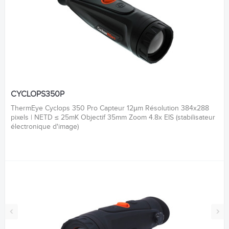
CYCLOPS350P
ThermEye Cyclops 350 Pro Capteur 12µm Résolution 384x288
pixels | NETD ≤ 25mK Objectif 35mm Zoom 4.8x EIS (stabilisateur
électronique d'image)
‹
›