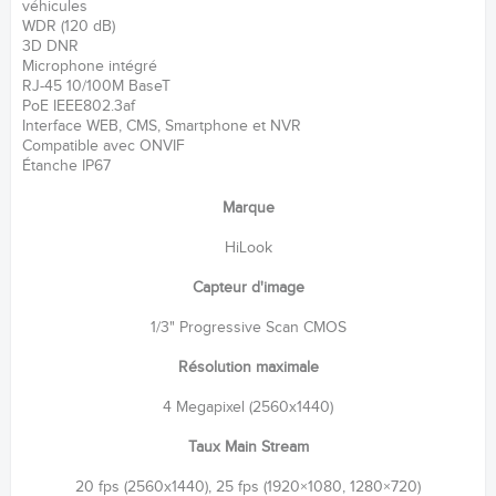
véhicules
WDR (120 dB)
3D DNR
Microphone intégré
RJ-45 10/100M BaseT
PoE IEEE802.3af
Interface WEB, CMS, Smartphone et NVR
Compatible avec ONVIF
Étanche IP67
Marque
HiLook
Capteur d'image
1/3" Progressive Scan CMOS
Résolution maximale
4 Megapixel (2560x1440)
Taux Main Stream
20 fps (2560x1440), 25 fps (1920×1080, 1280×720)