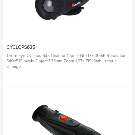
CYCLOPS635
ThermEye Cyclops 635 Capteur 12µm / NETD ≤30mK Résolution
640x512 pixels Objectif 35mm Zoom 1,97x EIS: Stabilisateur
d'image