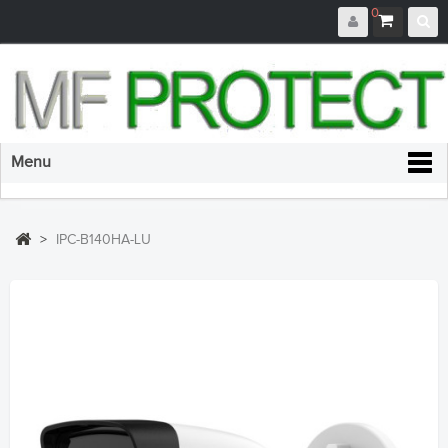
0
Menu
>
IPC-B140HA-LU