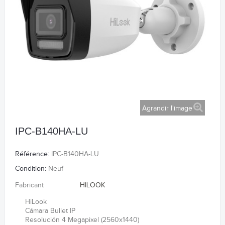
Agrandir l'image
IPC-B140HA-LU
Référence:
IPC-B140HA-LU
Condition:
Neuf
Fabricant
HILOOK
HiLook
Cámara Bullet IP
Resolución 4 Megapixel (2560x1440)