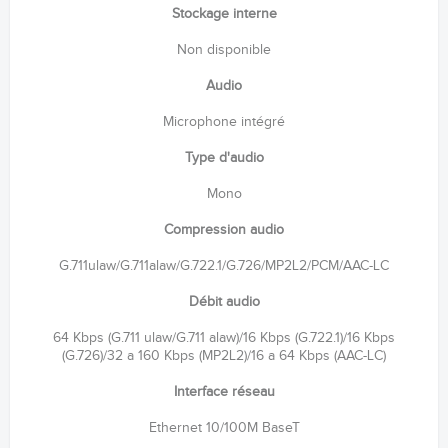
Stockage interne
Non disponible
Audio
Microphone intégré
Type d'audio
Mono
Compression audio
G.711ulaw/G.711alaw/G.722.1/G.726/MP2L2/PCM/AAC-LC
Débit audio
64 Kbps (G.711 ulaw/G.711 alaw)/16 Kbps (G.722.1)/16 Kbps
(G.726)/32 a 160 Kbps (MP2L2)/16 a 64 Kbps (AAC-LC)
Interface réseau
Ethernet 10/100M BaseT