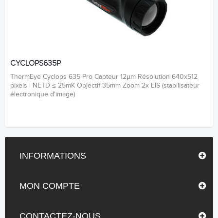
CYCLOPS635P
ThermEye Cyclops 635 Pro Capteur 12µm Résolution 640x512
pixels | NETD ≤ 25mK Objectif 35mm Zoom 2x EIS (stabilisateur
électronique d'image)
INFORMATIONS
MON COMPTE
CONTACTEZ-NOUS