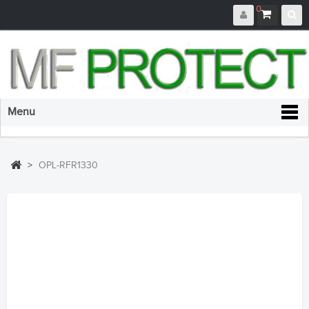
0
Menu
>
OPL-RFR1330