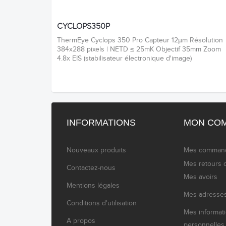
CYCLOPS350P
ThermEye Cyclops 350 Pro Capteur 12µm Résolution
384x288 pixels | NETD ≤ 25mK Objectif 35mm Zoom
4.8x EIS (stabilisateur électronique d'image)
INFORMATIONS
MON CO
Nouveaux produits
Mes comman
Mes retours 
Contactez-nous
Mes avoirs
Mentions légales
Mes adresse
Conditions d'utilisation
Mes informat
A propos
personnelles