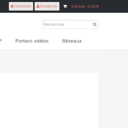
Connexion
Enregistrer
0
Article
- 0,00 €
P
Portiers vidéos
Réseaux