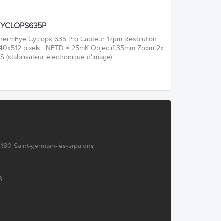
YCLOPS635P
hermEye Cyclops 635 Pro Capteur 12µm Résolution
40x512 pixels | NETD ≤ 25mK Objectif 35mm Zoom 2x
IS (stabilisateur électronique d'image)
180 Saint-germain-lès-arpajons
3