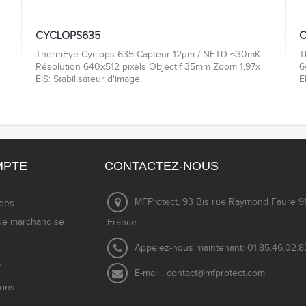
CYCLOPS635
C
ThermEye Cyclops 635 Capteur 12µm / NETD ≤30mK
T
Résolution 640x512 pixels Objectif 35mm Zoom 1,97x
6
EIS: Stabilisateur d'image
E
MPTE
CONTACTEZ-NOUS
MFProtect, 93 Bis rue Raymond Fauré 91
des
de marchandise
France
Appelez-nous maintenant:
01.85.46.02.8
s
E-mail :
contact@mfprotect.com
ions