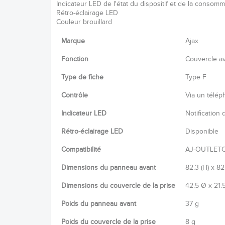
Indicateur LED de l'état du dispositif et de la consom
Rétro-éclairage LED
Couleur brouillard
Marque
Ajax
Fonction
Couvercle av
Type de fiche
Type F
Contrôle
Via un télép
Indicateur LED
Notification 
Rétro-éclairage LED
Disponible
Compatibilité
AJ-OUTLET
Dimensions du panneau avant
82.3 (H) x 82.
Dimensions du couvercle de la prise
42.5 Ø x 21.
Poids du panneau avant
37 g
Poids du couvercle de la prise
8 g