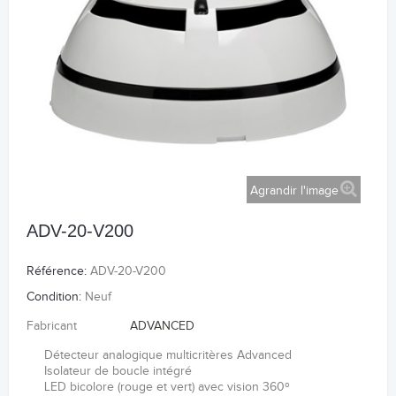
Agrandir l'image
ADV-20-V200
Référence:
ADV-20-V200
Condition:
Neuf
Fabricant
ADVANCED
Détecteur analogique multicritères Advanced
Isolateur de boucle intégré
LED bicolore (rouge et vert) avec vision 360º