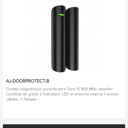
AJ-DOORPROTECT-B
Contact magnétique porte/fenêtre Sans fil 868 MHz Jeweller
Certificat de grade 2 Indicateur LED et antenne interne 1 entrée
câblée / 1 Tamper...