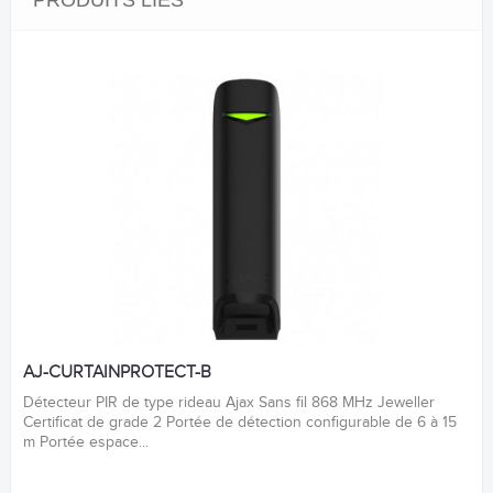
AJ-CURTAINPROTECT-B
Détecteur PIR de type rideau Ajax Sans fil 868 MHz Jeweller
Certificat de grade 2 Portée de détection configurable de 6 à 15
m Portée espace...