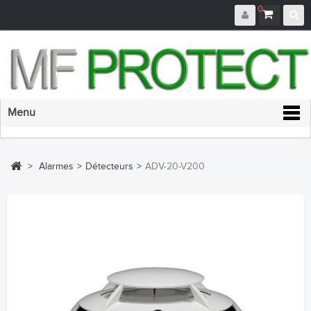
0
Menu
>
Alarmes
>
Détecteurs
>
ADV-20-V200